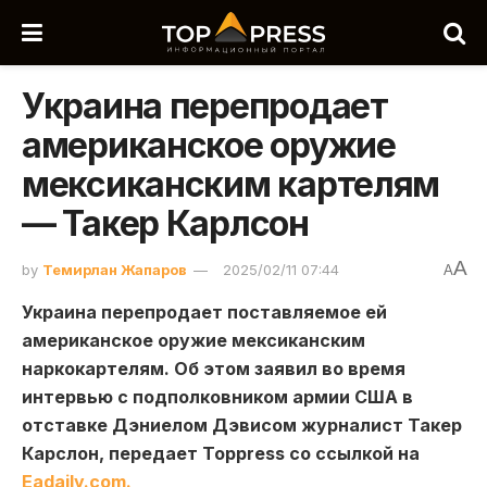
Украина перепродает
американское оружие
мексиканским картелям
— Такер Карлсон
A
by
Темирлан Жапаров
2025/02/11 07:44
A
Украина перепродает поставляемое ей
американское оружие мексиканским
наркокартелям. Об этом заявил во время
интервью с подполковником армии США в
отставке Дэниелом Дэвисом журналист Такер
Карслон, передает Toppress со ссылкой на
Еadaily.com.