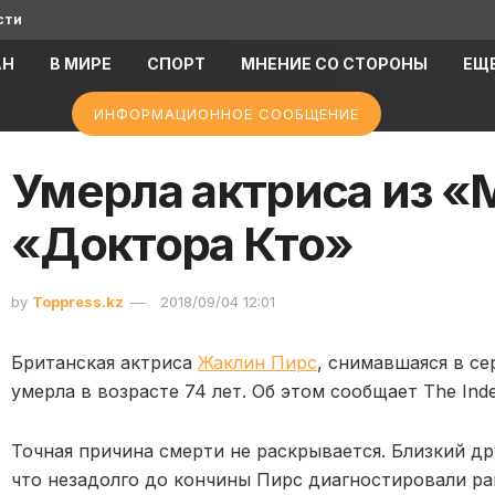
сти
АН
В МИРЕ
СПОРТ
МНЕНИЕ СО СТОРОНЫ
ЕЩ
ИНФОРМАЦИОННОЕ СООБЩЕНИЕ
Умерла актриса из «
«Доктора Кто»
by
Toppress.kz
2018/09/04 12:01
Британская актриса
Жаклин Пирс
, снимавшаяся в се
умерла в возрасте 74 лет. Об этом сообщает The In
Точная причина смерти не раскрывается. Близкий др
что незадолго до кончины Пирс диагностировали рак