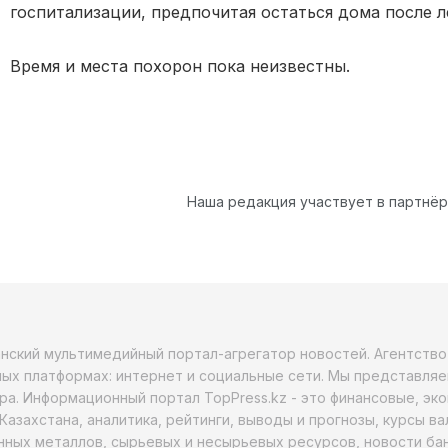
госпитализации, предпочитая остаться дома после л
Время и места похорон пока неизвестны.
Наша редакция участвует в партнё
анский мультимедийный портал-агрегатор новостей. Агентств
ых платформах: интернет и социальные сети. Мы представляе
ра. Информационный портал TopPress.kz - это финансовые, эк
Казахстана, аналитика, рейтинги, выводы и прогнозы, курсы в
ных металлов, сырьевых и несырьевых ресурсов, новости бан