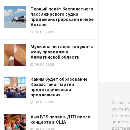
Первый полёт беспилотного
пассажирского судна
продемонстрировали в небе
Астаны
06.08.2026
Мужчина пытался задушить
жену проводом в
Алматинской области
06.08.2026
Каким будет образование
Казахстана: партии
представили свои
предложения
Казахст
06.08.2026
контентн
СНГ и ми
V из BTS попал в ДТП после
новости 
концерта в США
драгоцен
06.08.2026