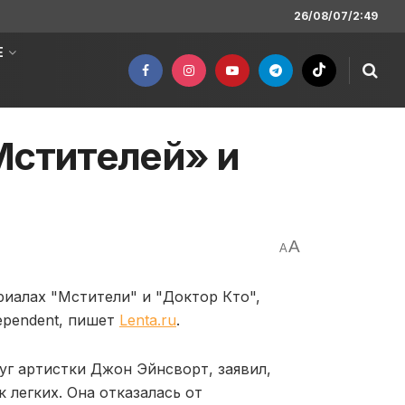
26/08/07/2:49
Е
Мстителей» и
A
A
риалах "Мстители" и "Доктор Кто",
dependent, пишет
Lenta.ru
.
уг артистки Джон Эйнсворт, заявил,
 легких. Она отказалась от