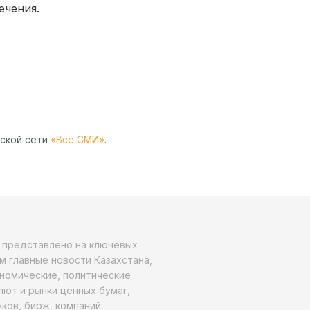
ечения.
рской сети
«Все СМИ»
.
о представлено на ключевых
м главные новости Казахстана,
ономические, политические
алют и рынки ценных бумаг,
ков, бирж, компаний.