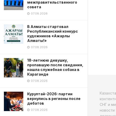
межправительственного
совета
07.08.2026
В Алматы стартовал
Республиканский конкурс
художников «Ажарлы
Алматы!»
07.08.2026
18-летнюю девушку,
пропавшую после свидания,
нашла служебная собака в
Караганде
07.08.2026
Казахст
Курултай-2026: партии
вернулись в регионы после
контентн
дебатов
СНГ и ми
новости 
07.08.2026
драгоцен