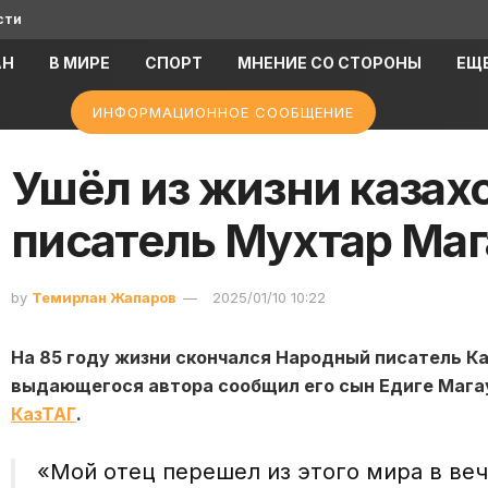
сти
АН
В МИРЕ
СПОРТ
МНЕНИЕ СО СТОРОНЫ
ЕЩ
ИНФОРМАЦИОННОЕ СООБЩЕНИЕ
Ушёл из жизни казах
писатель Мухтар Ма
by
Темирлан Жапаров
2025/01/10 10:22
На 85 году жизни скончался Народный писатель К
выдающегося автора сообщил его сын Едиге Магау
КазТАГ
.
«Мой отец перешел из этого мира в веч