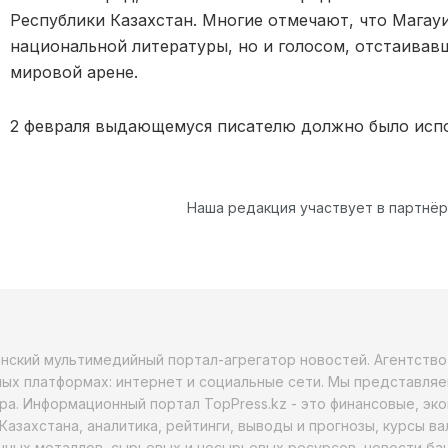
Республики Казахстан. Многие отмечают, что Магау
национальной литературы, но и голосом, отстаивав
мировой арене.
2 февраля выдающемуся писателю должно было испо
Наша редакция участвует в партнё
анский мультимедийный портал-агрегатор новостей. Агентств
ых платформах: интернет и социальные сети. Мы представляе
ра. Информационный портал TopPress.kz - это финансовые, эк
Казахстана, аналитика, рейтинги, выводы и прогнозы, курсы в
ных металлов, сырьевых и несырьевых ресурсов, новости бан