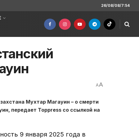
26/08/08/7:54
Е
станский
гауин
A
A
азахстана Мухтар Магауин – о смерти
ин, передает Toppress со ссылкой на
ность 9 января 2025 года в