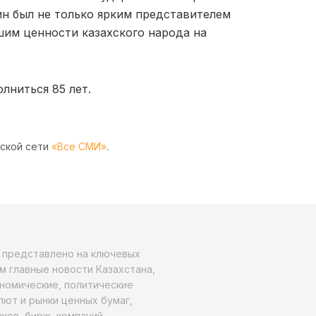
ин был не только ярким представителем
шим ценности казахского народа на
лниться 85 лет.
рской сети
«Все СМИ»
.
о представлено на ключевых
м главные новости Казахстана,
ономические, политические
алют и рынки ценных бумаг,
ков, бирж, компаний.