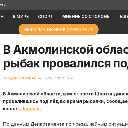
сти
АН
В МИРЕ
СПОРТ
МНЕНИЕ СО СТОРОНЫ
ЕЩ
ИНФОРМАЦИОННОЕ СООБЩЕНИЕ
В Акмолинской облас
рыбак провалился по
by
Адиль Калиев
2025/11/12 10:53
В Акмолинской области, в местности Шортандинск
провалившись под лёд во время рыбалки, сообщает
канал
«Jagdai».
По данным Департамента по чрезвычайным ситуация