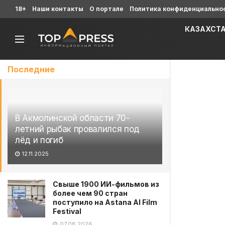
18+
Наши контакты
О портале
Политика конфиденциально
КАЗАХСТ
Последние
В Акмолинской области 70-
летний рыбак провалился под
лёд и погиб
12.11.2025
Свыше 1900 ИИ-фильмов из
более чем 90 стран
поступило на Astana AI Film
Festival
07.08.2026