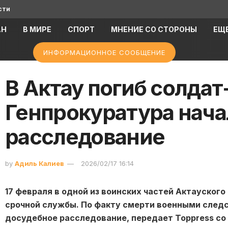
сти
АН
В МИРЕ
СПОРТ
МНЕНИЕ СО СТОРОНЫ
ЕЩ
ИНФОРМАЦИОННОЕ СООБЩЕНИЕ
В Актау погиб солдат
Генпрокуратура нача
расследование
by
Адиль Калиев
2026/02/17 16:14
17 февраля в одной из воинских частей Актауског
срочной службы. По факту смерти военными след
досудебное расследование, передает Toppress со