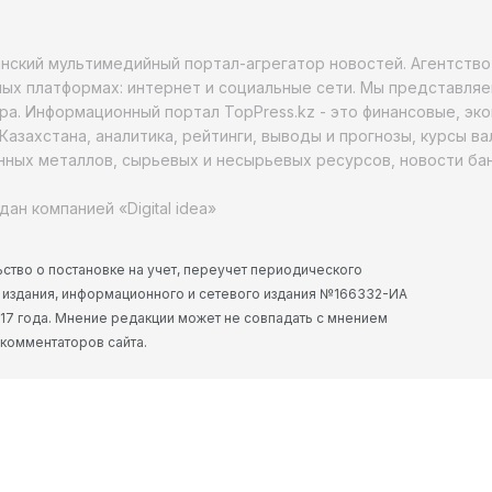
анский мультимедийный портал-агрегатор новостей. Агентств
ых платформах: интернет и социальные сети. Мы представляе
ра. Информационный портал TopPress.kz - это финансовые, эк
Казахстана, аналитика, рейтинги, выводы и прогнозы, курсы в
ных металлов, сырьевых и несырьевых ресурсов, новости бан
дан компанией «Digital idea»
ство о постановке на учет, переучет периодического
 издания, информационного и сетевого издания №166332-ИА
2017 года. Мнение редакции может не совпадать с мнением
 комментаторов сайта.