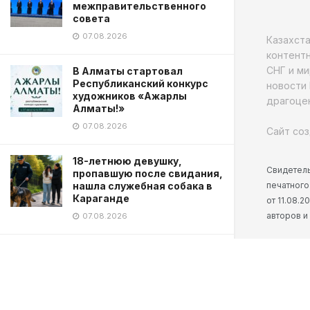
межправительственного
совета
07.08.2026
Казахст
контентн
СНГ и ми
В Алматы стартовал
Республиканский конкурс
новости 
художников «Ажарлы
драгоцен
Алматы!»
07.08.2026
Сайт соз
18-летнюю девушку,
Свидетель
пропавшую после свидания,
печатного
нашла служебная собака в
Караганде
от 11.08.
авторов и
07.08.2026
Курултай-2026: партии
вернулись в регионы после
дебатов
07.08.2026