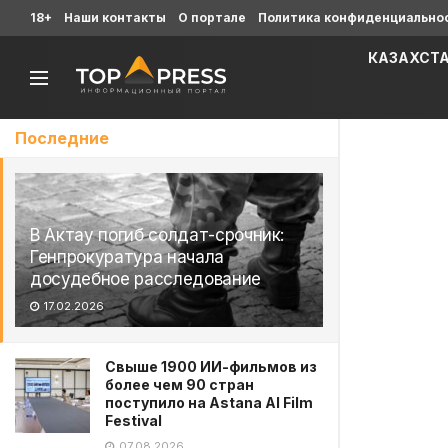
18+
Наши контакты
О портале
Политика конфиденциально
КАЗАХСТ
Последние
В Актау погиб солдат-срочник:
Генпрокуратура начала
досудебное расследование
17.02.2026
Свыше 1900 ИИ-фильмов из
более чем 90 стран
поступило на Astana AI Film
Festival
07.08.2026