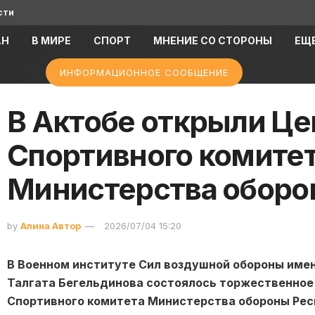
сти
АН
В МИРЕ
СПОРТ
МНЕНИЕ СО СТОРОНЫ
ЕЩ
ИНФОРМАЦИОННОЕ СООБЩЕНИЕ
В Актобе открыли Це
Спортивного комите
Министерства обор
by
Алина Автор
2026/07/04 15:20
В Военном институте Сил воздушной обороны име
Талгата Бегельдинова состоялось торжественное
Спортивного комитета Министерства обороны Рес