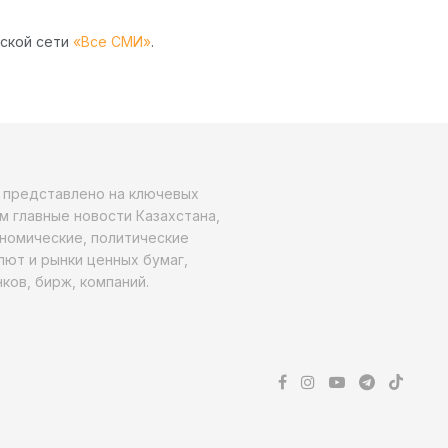
рской сети
«Все СМИ»
.
о представлено на ключевых
м главные новости Казахстана,
ономические, политические
алют и рынки ценных бумаг,
ков, бирж, компаний.