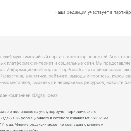
Наша редакция участвует в партнё
анский мультимедийный портал-агрегатор новостей. Агентств
ых платформах: интернет и социальные сети. Мы представляе
ра. Информационный портал TopPress.kz - это финансовые, эк
Казахстана, аналитика, рейтинги, выводы и прогнозы, курсы в
ных металлов, сырьевых и несырьевых ресурсов, новости бан
дан компанией «Digital idea»
ство о постановке на учет, переучет периодического
 издания, информационного и сетевого издания №166332-ИА
2017 года. Мнение редакции может не совпадать с мнением
 комментаторов сайта.