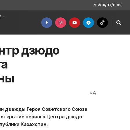
26/08/07/0:03
Е
нтр дзюдо
та
оны
A
A
ни дважды Героя Советского Союза
 открытие первого Центра дзюдо
публики Казахстан.