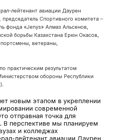
ерал-лейтенант авиации Даурен
, председатель Спортивного комитета –
ль фонда «Jenys» Алмаз Альсенов,
ской борьбы Казахстана Еркін Окасов,
портсмены, ветераны,
ло практическим результатом
Министерством обороны Республики
).
ет новым этапом в укреплении
мировании современной
то отправная точка для
. В перспективе мы планируем
вузах и колледжах
ерал-лейтенант авиации Даурен