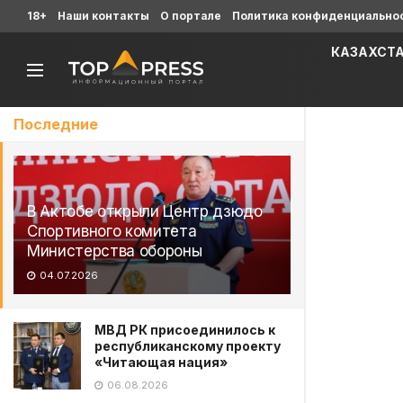
18+
Наши контакты
О портале
Политика конфиденциально
КАЗАХСТ
Последние
В Актобе открыли Центр дзюдо
Спортивного комитета
Министерства обороны
04.07.2026
МВД РК присоединилось к
республиканскому проекту
«Читающая нация»
06.08.2026