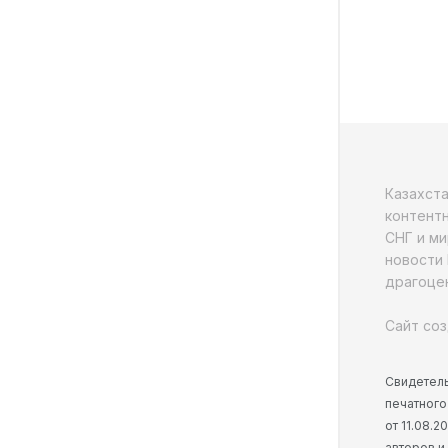
Казахст
контентн
СНГ и ми
новости 
драгоцен
Сайт соз
Свидетель
печатного
от 11.08.
авторов и