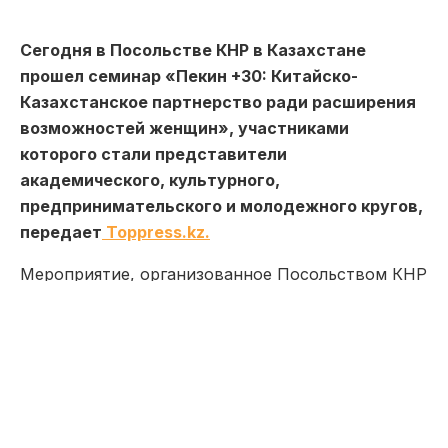
Сегодня в Посольстве КНР в Казахстане
прошел семинар «Пекин +30: Китайско-
Казахстанское партнерство ради расширения
возможностей женщин», участниками
которого стали представители
академического, культурного,
предпринимательского и молодежного кругов,
передает
Toppress.kz.
Мероприятие, организованное Посольством КНР
в РК и структурой Организации Объединенных
Наций «ООН-Женщины» в Казахстане, было
направленно в первую очередь на содействие
двустороннему сотрудничеству и обмену
опытом в области продвижения гендерного
равенства и расширения возможностей женщин.