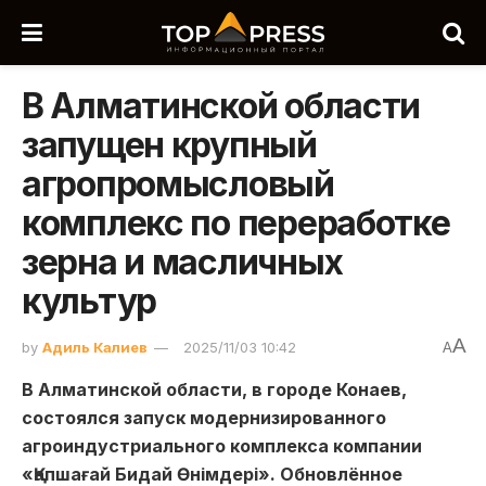
В Алматинской области
запущен крупный
агропромысловый
комплекс по переработке
зерна и масличных
культур
A
by
Адиль Калиев
2025/11/03 10:42
A
В Алматинской области, в городе Конаев,
состоялся запуск модернизированного
агроиндустриального комплекса компании
«Қапшағай Бидай Өнімдері». Обновлённое