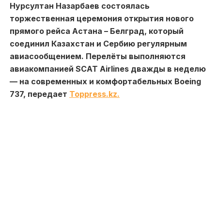
Нурсултан Назарбаев состоялась
торжественная церемония открытия нового
прямого рейса Астана – Белград, который
соединил Казахстан и Сербию регулярным
авиасообщением. Перелёты выполняются
авиакомпанией SCAT Airlines дважды в неделю
— на современных и комфортабельных Boeing
737, передает
Toppress.kz.
Открытие рейса стало результатом
договорённостей, достигнутых между
Президентом Республики Казахстан Касым-
Жомартом Токаевым и Президентом Республики
Сербия Александром Вучичем в ноябре 2024
года.
Реализация данного проекта осуществлена при
поддержке Министерства транспорта