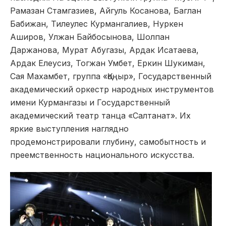
Рамазан Стамгазиев, Айгуль Косанова, Баглан
Бабижан, Тилеулес Курмангалиев, Нуркен
Аширов, Улжан Байбосынова, Шолпан
Даржанова, Мурат Абугазы, Ардак Исатаева,
Ардак Елеусиз, Тогжан Умбет, Еркин Шукиман,
Сая Махамбет, группа «Қоңыр», Государственный
академический оркестр народных инструментов
имени Курмангазы и Государственный
академический театр танца «Салтанат». Их
яркие выступления наглядно
продемонстрировали глубину, самобытность и
преемственность национального искусства.