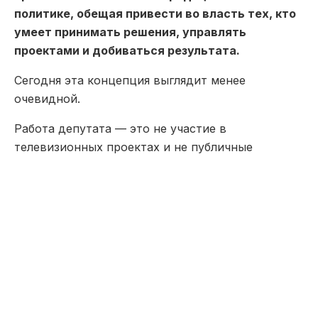
политике, обещая привести во власть тех, кто
умеет принимать решения, управлять
проектами и добиваться результата.
Сегодня эта концепция выглядит менее
очевидной.
Работа депутата — это не участие в
телевизионных проектах и не публичные
выступления перед многотысячной аудиторией.
Это анализ законопроектов, работа с
государственным бюджетом, налоговым
законодательством, международными
соглашениями, вопросами экономики,
социальной политики и государственного
управления.
Для этого необходимы профильные знания, опыт