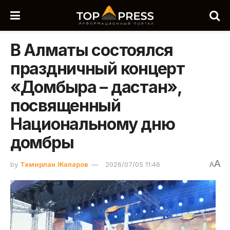
В Алматы состоялся
праздничный концерт
«Домбыра – дастан»,
посвященный
Национальному дню
домбры
A
by
Темирлан Жапаров
2026/07/05 11:46
A