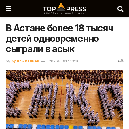
В Астане более 18 тысяч
детей одновременно
сыграли в асык
A
by
Адиль Калиев
2026/03/17 13:26
A