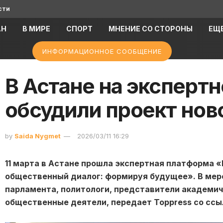
сти
АН
В МИРЕ
СПОРТ
МНЕНИЕ СО СТОРОНЫ
ЕЩ
ИНФОРМАЦИОННОЕ СООБЩЕНИЕ
В Астане на эксперт
обсудили проект нов
by
Saida Nygmet
2026/03/11 16:29
11 марта в Астане прошла экспертная платформа 
общественный диалог: формируя будущее». В мер
парламента, политологи, представители академи
общественные деятели, передает Toppress со ссы