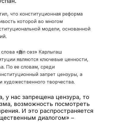
успан.
тил, что конституционная реформа
ивость которой во многом
нституциональной модели, основанной
ий.
лова «Әділ сөз» Карлыгаш
итуции являются ключевые ценности,
а. По ее словам, среди
нституционный запрет цензуры, а
 и художественного творчества.
а, у нас запрещена цензура, то
изма, возможность посмотреть
зрения. И это распространяется
общественным диалогом»
–