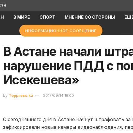
сти
АН
В МИРЕ
СПОРТ
МНЕНИЕ СО СТОРОНЫ
ЕЩ
ИНФОРМАЦИОННОЕ СООБЩЕНИЕ
В Астане начали штр
нарушение ПДД с п
Исекешева»
by
Toppress.kz
2017/09/14 18:00
С сегодняшнего дня в Астане начнут штрафовать за
зафиксировали новые камеры видеонаблюдения, пе