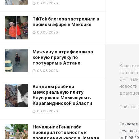
06.08.2026
TikTok блогера застрелили в
прямом эфире в Мексике
06.08.2026
Мужчину оштрафовали за
конную прогулку по
тротуарам в Астане
Казахст
06.08.2026
контентн
СНГ и ми
новости 
Вандалы разбили
мемориальную плиту
драгоцен
Бауыржана Момышулы в
Карагандинской области
Сайт соз
06.08.2026
Свидетель
Начальник Генштаба
печатного
проверил готовность к
от 11.08.
проведению курса «Номад»