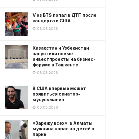
V из BTS попал в ДТП после
концерта в США
06.08.2026
Казахстан и Узбекистан
запустили новые
инвестпроекты на бизнес-
форуме в Ташкенте
06.08.2026
В США впервые может
появиться сенатор-
мусульманин
06.08.2026
«Зарежу всех»: в Алматы
мужчина напал на детей в
парке