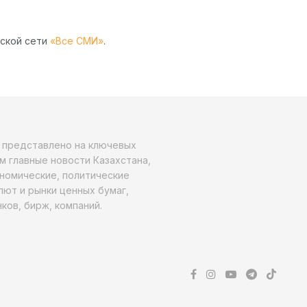
рской сети
«Все СМИ»
.
о представлено на ключевых
м главные новости Казахстана,
ономические, политические
алют и рынки ценных бумаг,
ков, бирж, компаний.