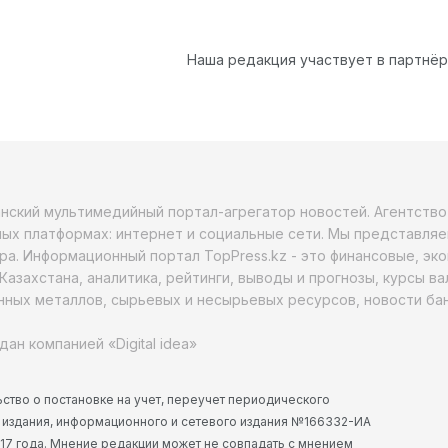
Наша редакция участвует в партнё
анский мультимедийный портал-агрегатор новостей. Агентств
ых платформах: интернет и социальные сети. Мы представляе
ра. Информационный портал TopPress.kz - это финансовые, эк
Казахстана, аналитика, рейтинги, выводы и прогнозы, курсы в
ных металлов, сырьевых и несырьевых ресурсов, новости бан
дан компанией «Digital idea»
ство о постановке на учет, переучет периодического
 издания, информационного и сетевого издания №166332-ИА
2017 года. Мнение редакции может не совпадать с мнением