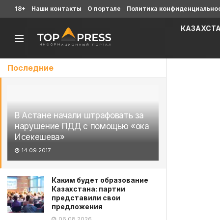
18+
Наши контакты
О портале
Политика конфиденциально
КАЗАХСТ
Последние
В Астане начали штрафовать за
нарушение ПДД с помощью «ока
Исекешева»
14.09.2017
Каким будет образование
Казахстана: партии
представили свои
предложения
06.08.2026