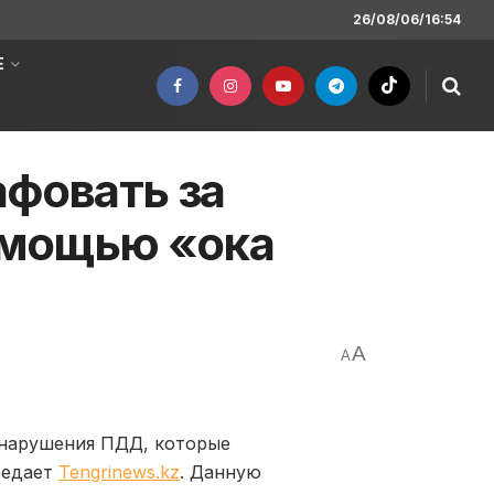
26/08/06/16:54
Е
афовать за
омощью «ока
A
A
 нарушения ПДД, которые
редает
Tengrinews.kz
. Данную