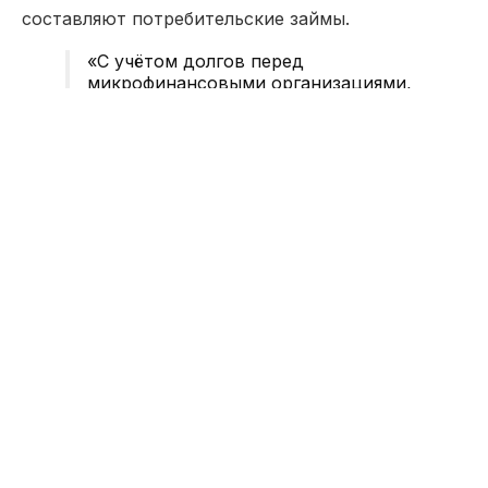
составляют потребительские займы.
«С учётом долгов перед
микрофинансовыми организациями,
ипотечными компаниями и другими
квазигосударственными
структурами эта сумма достигает
почти 48 триллионов тенге. За
первое полугодие основной долг
перед ними увеличился более чем в
3,8 раза. Просроченная
задолженность свыше 90 дней
составляет 1,1 триллиона тенге», —
подчеркнул депутат.
Бейсенбаев напомнил, что государство на
протяжении многих лет выделяло значительные
средства на поддержку банковского сектора.
«С 2009 по 2020 годы на
оздоровление банков было
направлено 8,2 трлн тенге. В начале