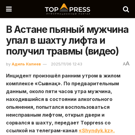
В Астане пьяный мужчина
упал в шахту лифта и
получил травмы (видео)
A
by
Адиль Калиев
2025/11/06 12:43
A
Инцидент произошёл ранним утром в жилом
комплексе «Сығанақ». По предварительным
данным, около пяти часов утра мужчина,
находившийся в состоянии алкогольного
опьянения, попытался воспользоваться
неисправным лифтом, открыл двери и
сорвался в шахту, передает Toppress со
ссылкой на телеграм-канал
«Shyndyk.kz».