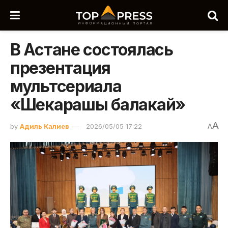
В Астане состоялась
презентация
мультсериала
«Шекарашы балакай»
A
by
Адиль Калиев
2026/05/05 17:22
A