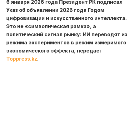
6 января 2026 года Президент РК подписал
Указ об объявлении 2026 года Годом
цифровизации и искусственного интеллекта.
Это не «символическая рамка», а
политический сигнал рынку: ИИ переводят из
режима экспериментов в режим измеримого
экономического эффекта, передает
Toppress.kz
.
Почти параллельно вступает в силу специальный
Закон РК «Об искусственном интеллекте» (№230-
VIII от 17.11.2025; действует с 18.01.2026). В
публичной риторике Казахстан позиционирует
этот шаг как один из первых в мире (часто
звучит формулировка «после акта ЕС»). Но для
банков и BigTech важен не титул, а дизайн
правил и то, как они будут применяться в
надзоре.