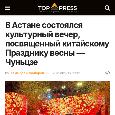
В Астане состоялся
культурный вечер,
посвященный китайскому
Празднику весны —
Чуньцзе
A
by
Темирлан Жапаров
2026/02/16 12:32
A