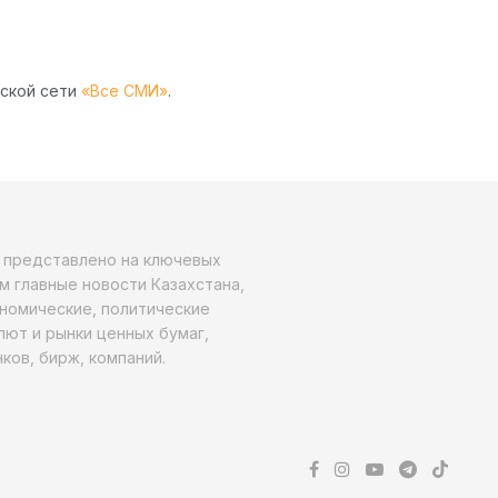
рской сети
«Все СМИ»
.
о представлено на ключевых
м главные новости Казахстана,
ономические, политические
алют и рынки ценных бумаг,
ков, бирж, компаний.