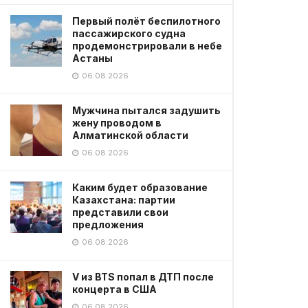
Первый полёт беспилотного
пассажирского судна
продемонстрировали в небе
Астаны
06.08.2026
Мужчина пытался задушить
жену проводом в
Алматинской области
06.08.2026
Каким будет образование
Казахстана: партии
представили свои
предложения
06.08.2026
V из BTS попал в ДТП после
концерта в США
06.08.2026