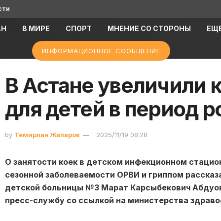
сти
АН
В МИРЕ
СПОРТ
МНЕНИЕ СО СТОРОНЫ
ЕЩ
ИНФОРМАЦИОННОЕ СООБЩЕНИЕ
В Астане увеличили 
для детей в период 
by
Темирлан Жапаров
2025/11/19 08:28
О занятости коек в детском инфекционном стацио
сезонной заболеваемости ОРВИ и гриппом расска
детской больницы №3 Марат Карсыбекович Абдуов,
пресс-службу со ссылкой на министерства здраво