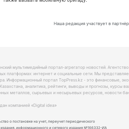
Наша редакция участвует в партнё
анский мультимедийный портал-агрегатор новостей. Агентств
ых платформах: интернет и социальные сети. Мы представляе
ра. Информационный портал TopPress.kz - это финансовые, эк
Казахстана, аналитика, рейтинги, выводы и прогнозы, курсы в
ных металлов, сырьевых и несырьевых ресурсов, новости бан
дан компанией «Digital idea»
ство о постановке на учет, переучет периодического
 издания, информационного и сетевого издания №166332-ИА