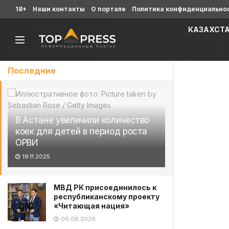
18+
Наши контакты
О портале
Политика конфиденциально
КАЗАХСТ
Последние
В Астане увеличили количество
коек для детей в период роста
ОРВИ
19.11.2025
МВД РК присоединилось к
республиканскому проекту
«Читающая нация»
06.08.2026