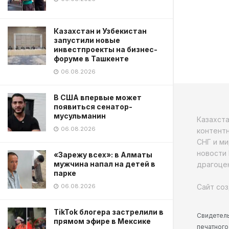
Казахстан и Узбекистан
запустили новые
инвестпроекты на бизнес-
форуме в Ташкенте
06.08.2026
В США впервые может
появиться сенатор-
мусульманин
Казахст
06.08.2026
контентн
СНГ и ми
новости 
«Зарежу всех»: в Алматы
мужчина напал на детей в
драгоцен
парке
Сайт соз
06.08.2026
TikTok блогера застрелили в
Свидетель
прямом эфире в Мексике
печатного