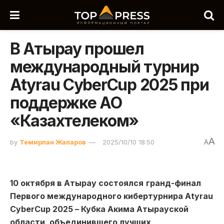
В Атырау прошел
международный турнир
Atyrau CyberCup 2025 при
поддержке АО
«Казахтелеком»
A
by
Темирлан Жапаров
2025/10/10 18:50
A
10 октября в Атырау
состоялся
гранд-финал
Первого международного кибертурнира Atyrau
CyberCup 2025 – Кубка Акима Атырауской
области, объединившего лучших