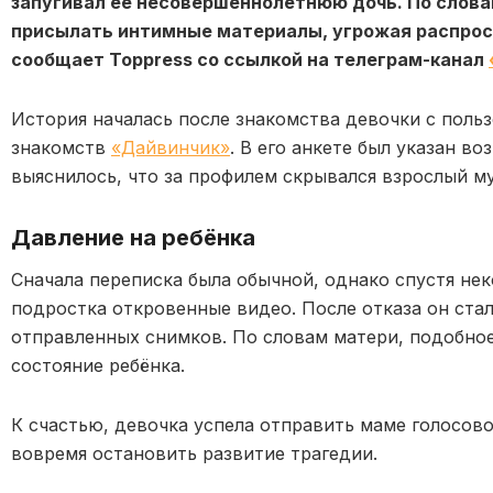
запугивал её несовершеннолетнюю дочь. По слов
присылать интимные материалы, угрожая распрос
сообщает Toppress со ссылкой на телеграм-канал
История началась после знакомства девочки с польз
знакомств
«Дайвинчик»
. В его анкете был указан во
выяснилось, что за профилем скрывался взрослый м
Давление на ребёнка
Сначала переписка была обычной, однако спустя не
подростка откровенные видео. После отказа он ста
отправленных снимков. По словам матери, подобное
состояние ребёнка.
К счастью, девочка успела отправить маме голосово
вовремя остановить развитие трагедии.