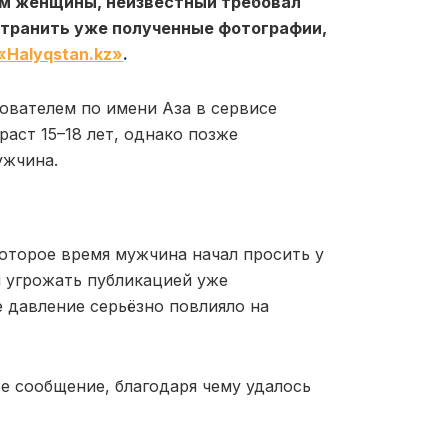
ам женщины, неизвестный требовал
транить уже полученные фотографии,
«Halyqstan.kz»
.
ователем по имени Аза в сервисе
зраст 15–18 лет, однако позже
ужчина.
которое время мужчина начал просить у
л угрожать публикацией уже
 давление серьёзно повлияло на
е сообщение, благодаря чему удалось