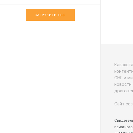
ЗАГРУЗИТЬ ЕЩЕ
Казахст
контентн
СНГ и ми
новости 
драгоцен
Сайт соз
Свидетель
печатного