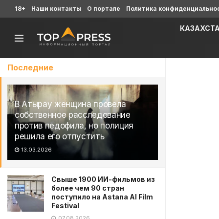
18+
Наши контакты
О портале
Политика конфиденциально
КАЗАХСТ
Последние
В Атырау женщина провела
собственное расследование
против педофила, но полиция
решила его отпустить
13.03.2026
Свыше 1900 ИИ-фильмов из
более чем 90 стран
поступило на Astana AI Film
Festival
07.08.2026