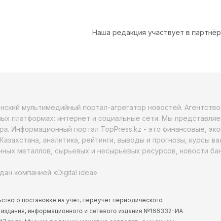
Наша редакция участвует в партнё
анский мультимедийный портал-агрегатор новостей. Агентств
ых платформах: интернет и социальные сети. Мы представляе
ра. Информационный портал TopPress.kz - это финансовые, эк
Казахстана, аналитика, рейтинги, выводы и прогнозы, курсы в
ных металлов, сырьевых и несырьевых ресурсов, новости бан
дан компанией «Digital idea»
ство о постановке на учет, переучет периодического
 издания, информационного и сетевого издания №166332-ИА