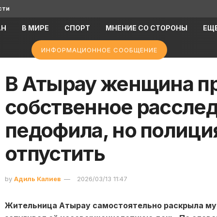
сти
АН
В МИРЕ
СПОРТ
МНЕНИЕ СО СТОРОНЫ
ЕЩ
ИНФОРМАЦИОННОЕ СООБЩЕНИЕ
В Атырау женщина п
собственное расслед
педофила, но полици
отпустить
by
Адиль Калиев
2026/03/13 11:47
Жительница Атырау самостоятельно раскрыла муж