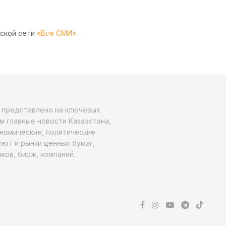
рской сети
«Все СМИ»
.
о представлено на ключевых
м главные новости Казахстана,
ономические, политические
алют и рынки ценных бумаг,
ков, бирж, компаний.