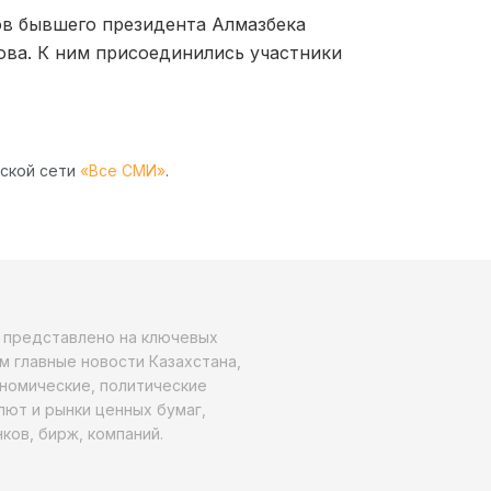
ов бывшего президента Алмазбека
ова. К ним присоединились участники
рской сети
«Все СМИ»
.
о представлено на ключевых
м главные новости Казахстана,
ономические, политические
алют и рынки ценных бумаг,
ков, бирж, компаний.