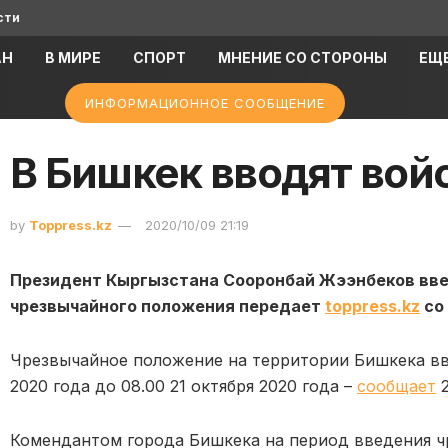
сти
АН
В МИРЕ
СПОРТ
МНЕНИЕ СО СТОРОНЫ
ЕЩ
ИНФОРМАЦИОННОЕ СООБЩЕНИЕ
В Бишкек вводят вой
by
Toppress.kz
2020/10/09 21:19
Президент Кыргызстана Сооронбай Жээнбеков вве
чрезвычайного положения передает
toppress.kz
со
Чрезвычайное положение на территории Бишкека вво
2020 года до 08.00 21 октября 2020 года –
сообщает
2
Комендантом города Бишкека на период введения ч