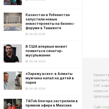
Казахстан и Узбекистан
запустили новые
инвестпроекты на бизнес-
форуме в Ташкенте
06.08.2026
В США впервые может
появиться сенатор-
мусульманин
06.08.2026
«Зарежу всех»: в Алматы
Казахст
мужчина напал на детей в
контентн
парке
СНГ и ми
06.08.2026
новости 
драгоцен
TikTok блогера застрелили в
прямом эфире в Мексике
Сайт соз