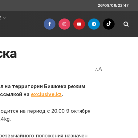
26/08/06/22:47
Е
ска
A
A
л на территории Бишкека режим
 ссылкой на
exclusive.kz
.
дится на период с 20.00 9 октября
4kg.
резвычайного положения назначен