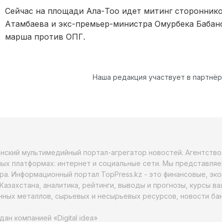
Сейчас на площади Ала-Тоо идет митинг сторонник
Атамбаева и экс-премьер-министра Омурбека Бабан
марша против ОПГ.
Наша редакция участвует в партнё
анский мультимедийный портал-агрегатор новостей. Агентств
ых платформах: интернет и социальные сети. Мы представляе
ра. Информационный портал TopPress.kz - это финансовые, эк
Казахстана, аналитика, рейтинги, выводы и прогнозы, курсы в
ных металлов, сырьевых и несырьевых ресурсов, новости бан
дан компанией «Digital idea»