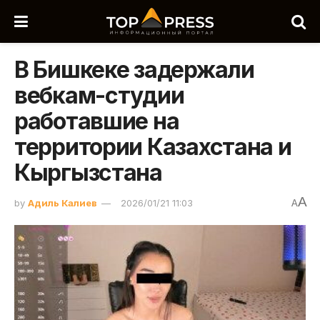
В Бишкеке задержали
вебкам-студии
работавшие на
территории Казахстана и
Кыргызстана
A
by
Адиль Калиев
2026/01/21 11:03
A