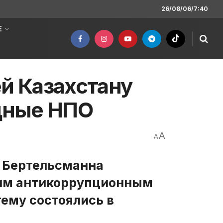
26/08/06/7:40
Е
ей Казахстану
дные НПО
A
A
нд Бертельсманна
ким антикоррупционным
тему состоялись в