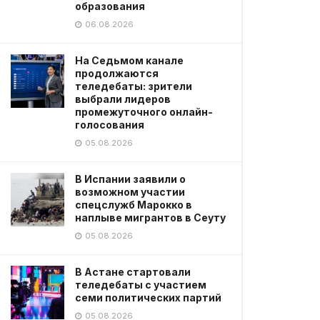
образования
06.08.2026
На Седьмом канале
продолжаются
теледебаты: зрители
выбрали лидеров
промежуточного онлайн-
голосования
05.08.2026
В Испании заявили о
возможном участии
спецслужб Марокко в
наплыве мигрантов в Сеуту
05.08.2026
В Астане стартовали
теледебаты с участием
семи политических партий
05.08.2026