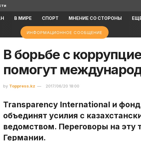
сти
АН
В МИРЕ
СПОРТ
МНЕНИЕ СО СТОРОНЫ
ЕЩ
ИНФОРМАЦИОННОЕ СООБЩЕНИЕ
В борьбе с коррупци
помогут междунаро
by
Toppress.kz
2017/06/20 18:00
Transparency International и фо
объединят усилия с казахстанс
ведомством. Переговоры на эту 
Германии.