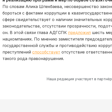
и реализацию программ и мер по борьбе со взяточ
По словам Алика Шпекбаева, несовершенство закон
бороться с фактами коррупции в квазигосударствен
сфере свидетельствует о наличии значительных кор
законодательстве, отсутствии прозрачности, подот
он. В этой связи глава АДГСПК
предложил
шесть мер
нацкомпаниях. По мнению заместителя председател
государственной службы и противодействию корру
преступлений
способствует
отсутствие ответственн
такого рода правонарушения.
Наша редакция участвует в партнё