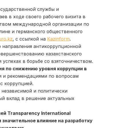
осударственной службы и
в в ходе своего рабочего визита в
ством международной организации по
ерлине и германского общественного
uro.kz
, с ссылкой на
Kazinform
.
е направления антикоррупционной
совершенствованию казахстанского
успехах в борьбе со взяточничеством.
я по снижению уровня коррупции в
ми и рекомендациями по вопросам
с коррупцией.
 независимой и политически
ый вклад в решение актуальных
й Transparency International
значительное влияние на разработку