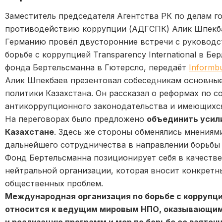
Заместитель председателя Агентства РК по делам г
противодействию коррупции (АДГСПК) Алик Шпекбае
Германию провёл двусторонние встречи с руковод
борьбе с коррупцией Transparency International в Б
фонда Бертельсманна в Гютерсло, передаёт
Informb
Алик Шпекбаев презентовал собеседникам основны
политики Казахстана. Он рассказал о реформах по 
антикоррупционного законодательства и имеющихся 
На переговорах было предложено
объединить усили
Казахстане
. Здесь же стороны обменялись мнения
дальнейшего сотрудничества в направлении борьбы 
Фонд Бертельсманна позиционирует себя в качестве
нейтральной организации, которая вносит конкретн
общественных проблем.
Международная организация по борьбе с коррупцие
относится к ведущим мировым НПО, оказывающим 