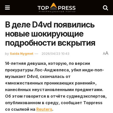
В деле D4vd появились
новые шокирующие
подробности вскрытия
A
by
Saida Nygmet
2026/04/23 10:43
A
14-летняя девушка, которую, по версии
прокуратуры Лос-Анджелеса, убил инди-поп-
музыкант
D4vd
, скончалась от
«множественных проникающих ранений»,
нанесённых неустановленными предметами.
Об этом говорится в отчёте судмедэкспертов,
опубликованном в среду, сообщает Toppress
со ссылкой на
Reuters
.