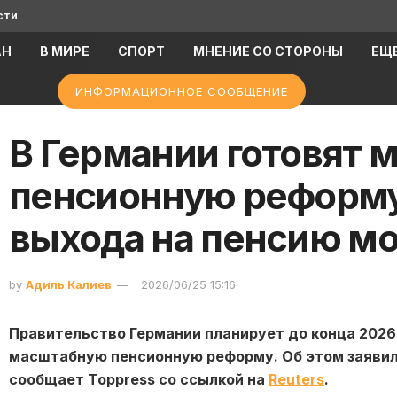
сти
АН
В МИРЕ
СПОРТ
МНЕНИЕ СО СТОРОНЫ
ЕЩ
ИНФОРМАЦИОННОЕ СООБЩЕНИЕ
В Германии готовят
пенсионную реформу
выхода на пенсию мо
by
Адиль Калиев
2026/06/25 15:16
Правительство Германии планирует до конца 2026
масштабную пенсионную реформу. Об этом заявил
сообщает Toppress со ссылкой на
Reuters
.