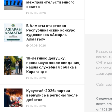
межправительственного
совета
07.08.2026
В Алматы стартовал
Республиканский конкурс
художников «Ажарлы
Алматы!»
07.08.2026
Казахст
контентн
18-летнюю девушку,
СНГ и ми
пропавшую после свидания,
нашла служебная собака в
новости 
Караганде
драгоцен
07.08.2026
Сайт соз
Курултай-2026: партии
вернулись в регионы после
Свидетель
дебатов
печатного
07.08.2026
от 11.08.