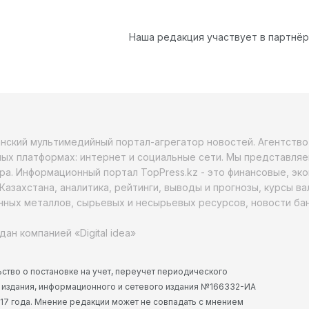
Наша редакция участвует в партнё
анский мультимедийный портал-агрегатор новостей. Агентств
ых платформах: интернет и социальные сети. Мы представляе
ра. Информационный портал TopPress.kz - это финансовые, эк
Казахстана, аналитика, рейтинги, выводы и прогнозы, курсы в
ных металлов, сырьевых и несырьевых ресурсов, новости бан
дан компанией «Digital idea»
ство о постановке на учет, переучет периодического
 издания, информационного и сетевого издания №166332-ИА
2017 года. Мнение редакции может не совпадать с мнением