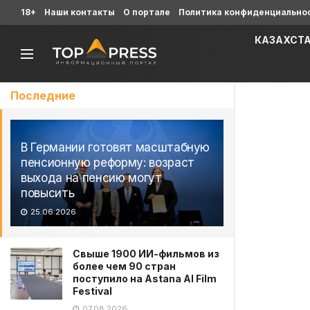
18+
Наши контакты
О портале
Политика конфиденциально
КАЗАХСТ
Последние
В Германии готовят масштабную
пенсионную реформу: возраст
выхода на пенсию могут
повысить
25.06.2026
Свыше 1900 ИИ-фильмов из
более чем 90 стран
поступило на Astana AI Film
Festival
07.08.2026