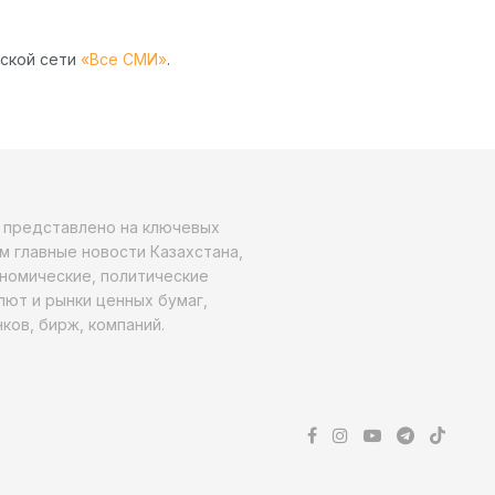
рской сети
«Все СМИ»
.
о представлено на ключевых
м главные новости Казахстана,
ономические, политические
алют и рынки ценных бумаг,
ков, бирж, компаний.