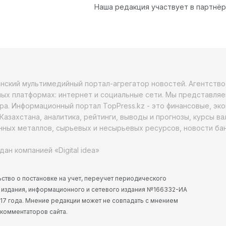
Наша редакция участвует в партнё
анский мультимедийный портал-агрегатор новостей. Агентств
ых платформах: интернет и социальные сети. Мы представляе
ра. Информационный портал TopPress.kz - это финансовые, эк
Казахстана, аналитика, рейтинги, выводы и прогнозы, курсы в
ных металлов, сырьевых и несырьевых ресурсов, новости бан
дан компанией «Digital idea»
ство о постановке на учет, переучет периодического
 издания, информационного и сетевого издания №166332-ИА
2017 года. Мнение редакции может не совпадать с мнением
 комментаторов сайта.