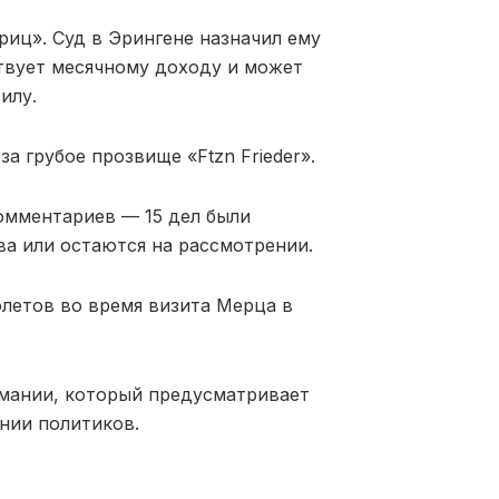
риц». Суд в Эрингене назначил ему
твует месячному доходу и может
илу.
а грубое прозвище «Ftzn Frieder».
омментариев — 15 дел были
а или остаются на рассмотрении.
олетов во время визита Мерца в
рмании, который предусматривает
нии политиков.