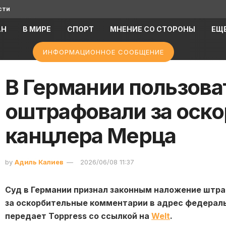
сти
АН
В МИРЕ
СПОРТ
МНЕНИЕ СО СТОРОНЫ
ЕЩ
ИНФОРМАЦИОННОЕ СООБЩЕНИЕ
В Германии пользова
оштрафовали за оск
канцлера Мерца
by
Адиль Калиев
2026/06/08 11:37
Суд в Германии признал законным наложение штра
за оскорбительные комментарии в адрес федерал
передает Toppress со ссылкой на
Welt
.