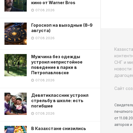
кино от Warner Bros
07.08.2026
Гороскоп на выходные (8–9
августа)
07.08.2026
Казахст
контентн
Мужчина без одежды
устроил непристойное
СНГ и ми
поведение в парке в
новости 
Петропавловске
драгоцен
07.08.2026
Сайт соз
Девятиклассник устроил
стрельбу в школе: есть
Свидетель
погибшие
печатного
07.08.2026
от 11.08.
авторов и
В Казахстане снизились