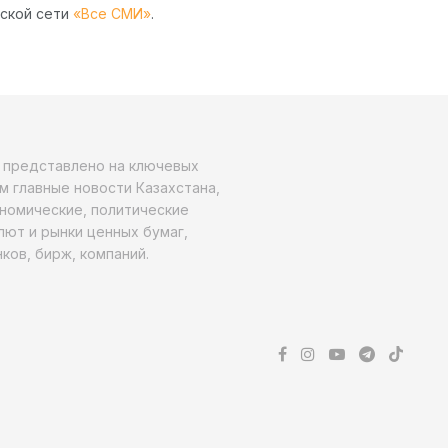
рской сети
«Все СМИ»
.
о представлено на ключевых
м главные новости Казахстана,
ономические, политические
алют и рынки ценных бумаг,
ков, бирж, компаний.