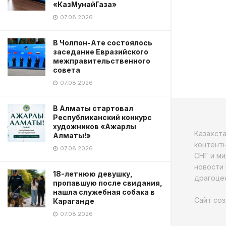
«КазМунайГаза»
07.08.2026
В Чолпон-Ате состоялось
заседание Евразийского
межправительственного
совета
07.08.2026
В Алматы стартовал
Республиканский конкурс
художников «Ажарлы
Казахст
Алматы!»
контентн
07.08.2026
СНГ и ми
новости 
18-летнюю девушку,
драгоцен
пропавшую после свидания,
нашла служебная собака в
Сайт соз
Караганде
07.08.2026