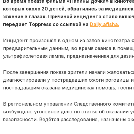
Во время показа фильма «Папины дочки» в кинотеа
которых около 20 детей, обратились за медицинс
жжение в глазах. Причиной инцидента стало вклю
передает Toppress со ссылкой на
Daily.afisha.
Инцидент произошёл в одном из залов кинотеатра «
предварительным данным, во время сеанса в помещ
ультрафиолетовая лампа, предназначенная для дези
После завершения показа зрители начали жаловаться
диагностировали у пострадавших ожоги роговицы и
пострадавшим оказана медицинская помощь, госпит
В региональном управлении Следственного комитет
возбуждено уголовное дело по статье об оказании 
безопасности. Ведётся расследование, назначены эк