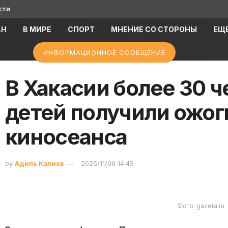
сти
АН
В МИРЕ
СПОРТ
МНЕНИЕ СО СТОРОНЫ
ЕЩ
ИНФОРМАЦИОННОЕ СООБЩЕНИЕ
В Хакасии более 30 
детей получили ожоги
киносеанса
by
Адиль Калиев
2025/11/06 14:45
Фото: gazeta.ru