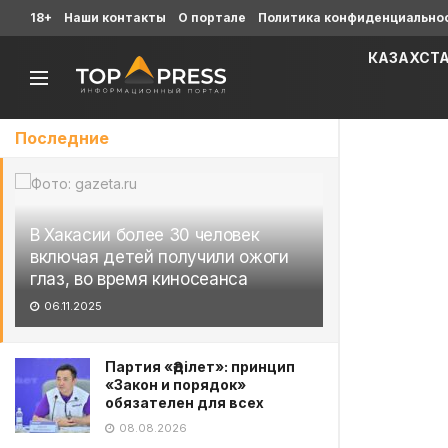
18+
Наши контакты
О портале
Политика конфиденциально
КАЗАХСТ
Последние
В Хакасии более 30 человек
включая детей получили ожоги
глаз, во время киносеанса
06.11.2025
Партия «Әділет»: принцип
«Закон и порядок»
обязателен для всех
08.08.2026