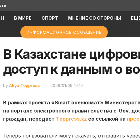
сти
АН
В МИРЕ
СПОРТ
МНЕНИЕ СО СТОРОНЫ
ЕЩ
ИНФОРМАЦИОННОЕ СООБЩЕНИЕ
В Казахстане цифро
доступ к данным о в
by
Aliya Toppress
2026/01/09 19:19
В рамках проекта «Smart военкомат» Министерст
на портале электронного правительства e-Gov, д
граждан, передает
Toppress.kz
со ссылкой на
прес
Теперь пользователи могут скачать, отправить чер