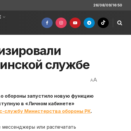
26/08/09/16:50
Е
визировали
оинской службе
A
A
во обороны запустило новую функцию
оступную в «Личном кабинете»
с-службу Министерства обороны РК
.
ез мессенджеры или распечатать