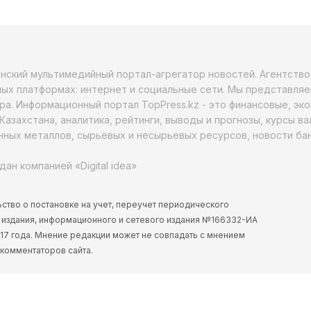
анский мультимедийный портал-агрегатор новостей. Агентств
ых платформах: интернет и социальные сети. Мы представляе
ра. Информационный портал TopPress.kz - это финансовые, эк
Казахстана, аналитика, рейтинги, выводы и прогнозы, курсы в
ных металлов, сырьевых и несырьевых ресурсов, новости бан
дан компанией «Digital idea»
ство о постановке на учет, переучет периодического
 издания, информационного и сетевого издания №166332-ИА
2017 года. Мнение редакции может не совпадать с мнением
 комментаторов сайта.