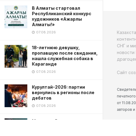
В Алматы стартовал
Республиканский конкурс
художников «Ажарлы
Алматы!»
Казахст
07.08.2026
контентн
СНГ и ми
18-летнюю девушку,
новости 
пропавшую после свидания,
нашла служебная собака в
драгоцен
Караганде
07.08.2026
Сайт соз
Курултай-2026: партии
Свидетель
вернулись в регионы после
печатного
дебатов
от 11.08.
07.08.2026
авторов и
Матрица, Властелин колец,
Заклятие: новые анонсы
кино от Warner Bros