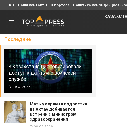
18+
Наши контакты
О портале
Политика конфиденциально
КАЗАХСТ
Последние
В Казахстане цифровизировали
доступ к данным о воинской
службе
09.01.2026
Мать умершего подростка
из Актау добивается
встречи с министром
здравоохранения
08.08.2026