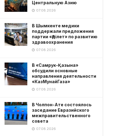
Центральную Азию
07.08.2026
В Шымкенте медики
поддержали предложения
партии «Әділет» по развитию
здравоохранения
07.08.2026
В «Самрук-Қазына»
обсудили основные
направления деятельности
«КазМунайГаза»
07.08.2026
В Чолпон-Ате состоялось
заседание Евразийского
межправительственного
совета
07.08.2026