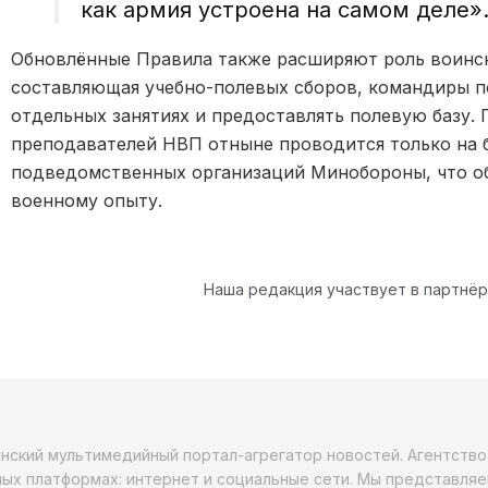
как армия устроена на самом деле»
Обновлённые Правила также расширяют роль воински
составляющая учебно-полевых сборов, командиры п
отдельных занятиях и предоставлять полевую базу
преподавателей НВП отныне проводится только на б
подведомственных организаций Минобороны, что об
военному опыту.
Наша редакция участвует в партнё
анский мультимедийный портал-агрегатор новостей. Агентств
ых платформах: интернет и социальные сети. Мы представляе