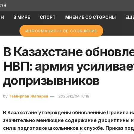
сти
АН
В МИРЕ
СПОРТ
МНЕНИЕ СО СТОРОНЫ
ЕЩ
ИНФОРМАЦИОННОЕ СООБЩЕНИЕ
В Казахстане обновл
НВП: армия усиливае
допризывников
by
Темирлан Жапаров
2025/12/04 10:19
В Казахстане утверждены обновлённые Правила на
значительно меняющие содержание дисциплины и
сил в подготовке школьников к службе. Приказ по