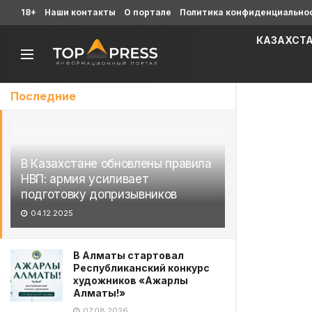
18+
Наши контакты
О портале
Политика конфиденциально
КАЗАХСТ
Последние
В Казахстане обновлены правила
НВП: армия усиливает
подготовку допризывников
04.12.2025
В Алматы стартовал
Республиканский конкурс
художников «Ажарлы
Алматы!»
07.08.2026