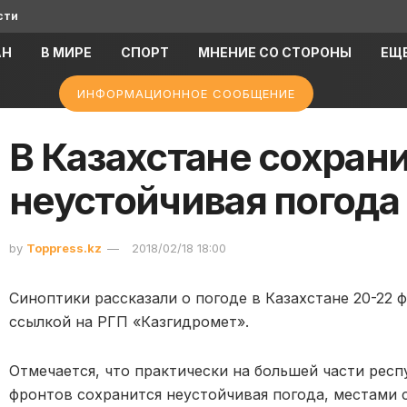
сти
АН
В МИРЕ
СПОРТ
МНЕНИЕ СО СТОРОНЫ
ЕЩ
ИНФОРМАЦИОННОЕ СООБЩЕНИЕ
В Казахстане сохран
неустойчивая погода
by
Toppress.kz
2018/02/18 18:00
Синоптики рассказали о погоде в Казахстане 20-22 
ссылкой на РГП «Казгидромет».
Отмечается, что практически на большей части рес
фронтов сохранится неустойчивая погода, местами сн