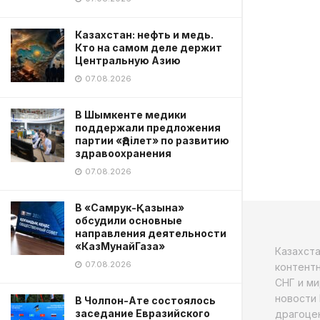
Казахстан: нефть и медь.
Кто на самом деле держит
Центральную Азию
07.08.2026
В Шымкенте медики
поддержали предложения
партии «Әділет» по развитию
здравоохранения
07.08.2026
В «Самрук-Қазына»
обсудили основные
направления деятельности
«КазМунайГаза»
Казахст
07.08.2026
контентн
СНГ и ми
новости 
В Чолпон-Ате состоялось
заседание Евразийского
драгоцен