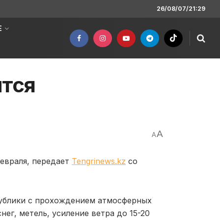
26/08/07/21:29
Е
ится
A
A
февраля, передает
Tengrinews.kz
со
публики с прохождением атмосферных
ег, метель, усиление ветра до 15-20