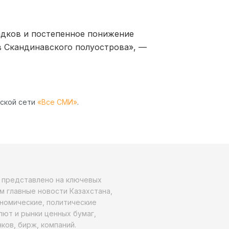
адков и постепенное понижение
в Скандинавского полуострова», —
рской сети
«Все СМИ»
.
о представлено на ключевых
м главные новости Казахстана,
ономические, политические
алют и рынки ценных бумаг,
ков, бирж, компаний.