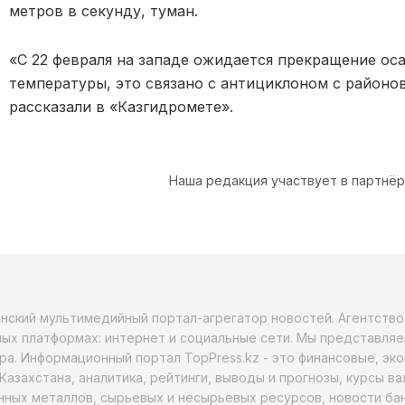
метров в секунду, туман.
«С 22 февраля на западе ожидается прекращение ос
температуры, это связано с антициклоном с районо
рассказали в «Казгидромете».
Наша редакция участвует в партнё
анский мультимедийный портал-агрегатор новостей. Агентств
ых платформах: интернет и социальные сети. Мы представляе
ра. Информационный портал TopPress.kz - это финансовые, эк
Казахстана, аналитика, рейтинги, выводы и прогнозы, курсы в
ных металлов, сырьевых и несырьевых ресурсов, новости бан