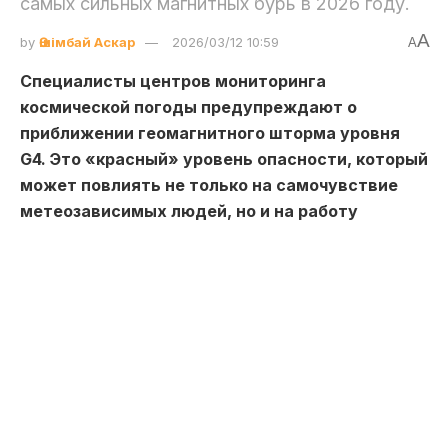
самых сильных магнитных бурь в 2026 году.
A
by
Әшімбай Аскар
2026/03/12 10:59
A
Специалисты центров мониторинга
космической погоды предупреждают о
приближении геомагнитного шторма уровня
G4. Это «красный» уровень опасности, который
может повлиять не только на самочувствие
метеозависимых людей, но и на работу
энергетических систем и спутниковой
навигации.
Кто в зоне риска?
В первую очередь влияние бури ощутят люди с
сердечно-сосудистыми заболеваниями,
гипертонией и нарушениями сна. Врачи
рекомендуют в пиковые часы (с 09:00 до 18:00
по местному времени) избегать тяжелых