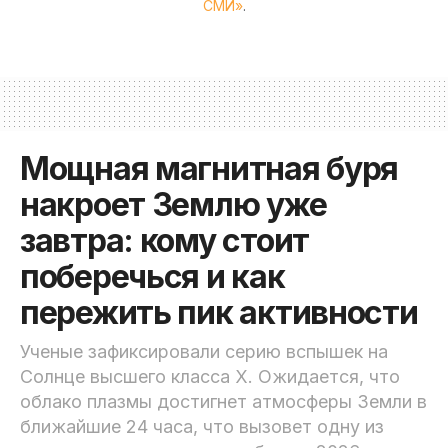
СМИ»
.
Мощная магнитная буря
накроет Землю уже
завтра: кому стоит
поберечься и как
пережить пик активности
Ученые зафиксировали серию вспышек на
Солнце высшего класса X. Ожидается, что
облако плазмы достигнет атмосферы Земли в
ближайшие 24 часа, что вызовет одну из