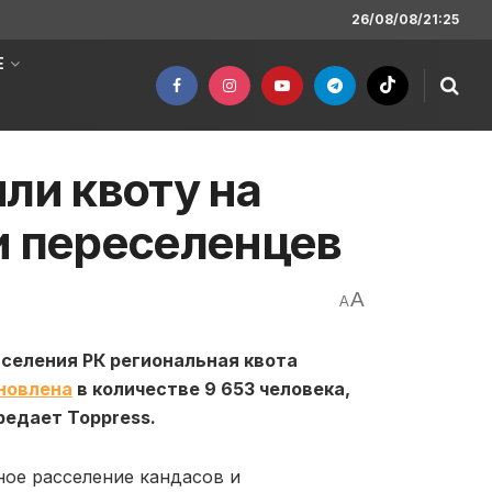
26/08/08/21:25
Е
ли квоту на
и переселенцев
A
A
селения РК региональная квота
новлена
в количестве 9 653 человека,
редает Toppress.
ное расселение кандасов и