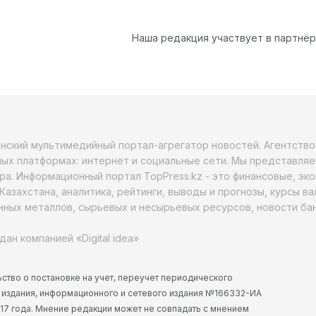
Наша редакция участвует в партнё
анский мультимедийный портал-агрегатор новостей. Агентств
ых платформах: интернет и социальные сети. Мы представляе
ра. Информационный портал TopPress.kz - это финансовые, эк
Казахстана, аналитика, рейтинги, выводы и прогнозы, курсы в
ных металлов, сырьевых и несырьевых ресурсов, новости бан
дан компанией «Digital idea»
ство о постановке на учет, переучет периодического
 издания, информационного и сетевого издания №166332-ИА
2017 года. Мнение редакции может не совпадать с мнением