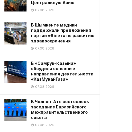
Центральную Азию
07.08.2026
В Шымкенте медики
поддержали предложения
партии «Әділет» по развитию
здравоохранения
07.08.2026
В «Самрук-Қазына»
обсудили основные
направления деятельности
«КазМунайГаза»
07.08.2026
В Чолпон-Ате состоялось
заседание Евразийского
межправительственного
совета
07.08.2026