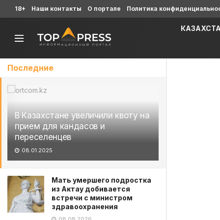
18+
Наши контакты
О портале
Политика конфиденциально
КАЗАХСТ
Последние
В Казахстане увеличили квоту на
прием для кандасов и
переселенцев
08.01.2025
Мать умершего подростка
из Актау добивается
встречи с министром
здравоохранения
08.08.2026