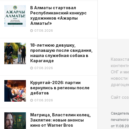
В Алматы стартовал
Республиканский конкурс
художников «Ажарлы
Алматы!»
07.08.2026
18-летнюю девушку,
пропавшую после свидания,
нашла служебная собака в
Казахст
Караганде
контентн
07.08.2026
СНГ и ми
новости 
Курултай-2026: партии
драгоцен
вернулись в регионы после
дебатов
Сайт соз
07.08.2026
Свидетель
Матрица, Властелин колец,
печатного
Заклятие: новые анонсы
кино от Warner Bros
от 11.08.