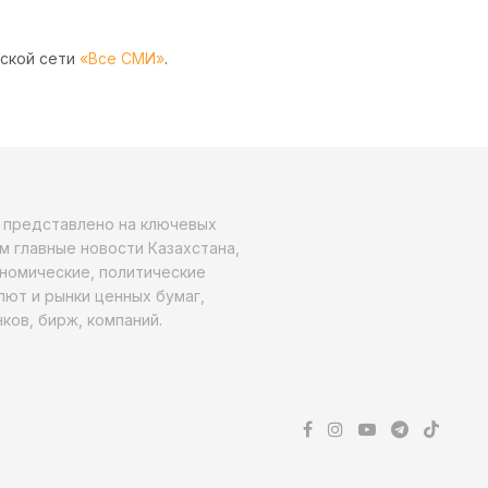
рской сети
«Все СМИ»
.
о представлено на ключевых
м главные новости Казахстана,
ономические, политические
алют и рынки ценных бумаг,
ков, бирж, компаний.