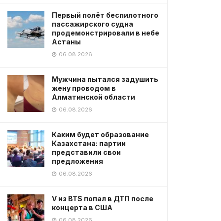
Первый полёт беспилотного
пассажирского судна
продемонстрировали в небе
Астаны
06.08.2026
Мужчина пытался задушить
жену проводом в
Алматинской области
06.08.2026
Каким будет образование
Казахстана: партии
представили свои
предложения
06.08.2026
V из BTS попал в ДТП после
концерта в США
06.08.2026