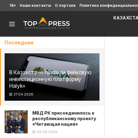
18+
Наши контакты
О портале
Политика конфиденциально
КАЗАХСТ
Последние
В Казахстане выявили фейковую
инвестиционную платформу
Halyk+
27.04.2026
МВД РК присоединилось к
республиканскому проекту
«Читающая нация»
06.08.2026