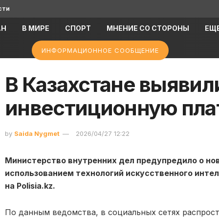
сти
АН
В МИРЕ
СПОРТ
МНЕНИЕ СО СТОРОНЫ
ЕЩ
ИНФОРМАЦИОННОЕ СООБЩЕНИЕ
В Казахстане выяви
инвестиционную пла
by
Saida Nygmet
2026/04/27 12:22
Министерство внутренних дел предупредило о но
использованием технологий искусственного интел
на Polisia.kz.
По данным ведомства, в социальных сетях распрост