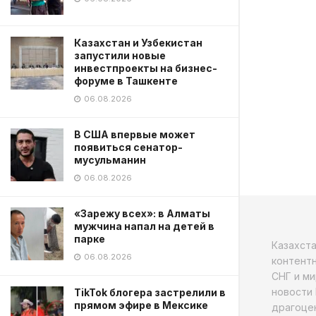
Казахстан и Узбекистан
запустили новые
инвестпроекты на бизнес-
форуме в Ташкенте
06.08.2026
В США впервые может
появиться сенатор-
мусульманин
06.08.2026
«Зарежу всех»: в Алматы
мужчина напал на детей в
парке
Казахст
06.08.2026
контентн
СНГ и ми
новости 
TikTok блогера застрелили в
прямом эфире в Мексике
драгоцен