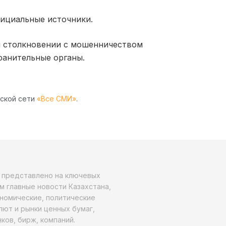
ициальные источники.
и столкновении с мошенничеством
ранительные органы.
рской сети
«Все СМИ»
.
о представлено на ключевых
м главные новости Казахстана,
ономические, политические
алют и рынки ценных бумаг,
ков, бирж, компаний.