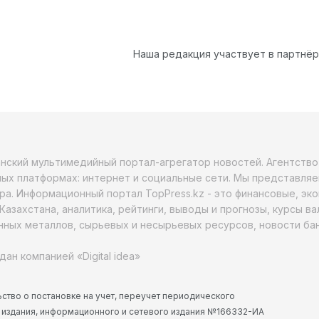
Наша редакция участвует в партнё
анский мультимедийный портал-агрегатор новостей. Агентств
ых платформах: интернет и социальные сети. Мы представляе
ра. Информационный портал TopPress.kz - это финансовые, эк
Казахстана, аналитика, рейтинги, выводы и прогнозы, курсы в
ных металлов, сырьевых и несырьевых ресурсов, новости бан
дан компанией «Digital idea»
ство о постановке на учет, переучет периодического
 издания, информационного и сетевого издания №166332-ИА