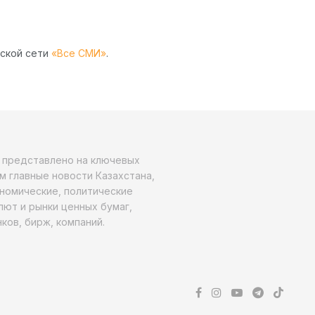
рской сети
«Все СМИ»
.
о представлено на ключевых
м главные новости Казахстана,
ономические, политические
алют и рынки ценных бумаг,
ков, бирж, компаний.