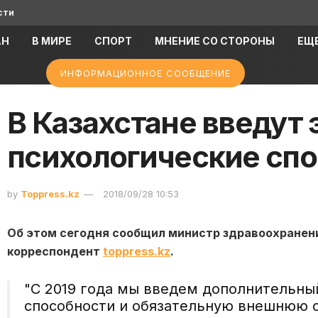
сти
АН
В МИРЕ
СПОРТ
МНЕНИЕ СО СТОРОНЫ
ЕЩ
ИНФОРМАЦИОННОЕ СООБЩЕНИЕ
В Казахстане введут 
психологические сп
by
Toppress.kz
2018/09/28 10:53
Об этом сегодня сообщил министр здравоохранен
корреспондент
toppress.kz
.
"С 2019 года мы введем дополнительны
способности и обязательную внешнюю о