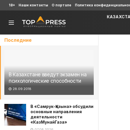
18+
Наши контакты
О портале
Политика конфиденциально
КАЗАХСТ
Последние
В Казахстане введут экзамен на
психологические способности
28.09.2018
В «Самрук-Қазына» обсудили
основные направления
деятельности
«КазМунайГаза»
07.08.2026