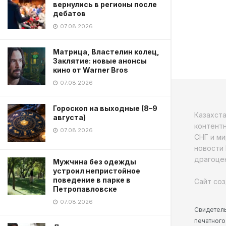
вернулись в регионы после
дебатов
07.08.2026
Матрица, Властелин колец,
Заклятие: новые анонсы
кино от Warner Bros
07.08.2026
Гороскоп на выходные (8–9
Казахст
августа)
контентн
07.08.2026
СНГ и ми
новости 
драгоцен
Мужчина без одежды
устроил непристойное
поведение в парке в
Сайт соз
Петропавловске
07.08.2026
Свидетель
печатного