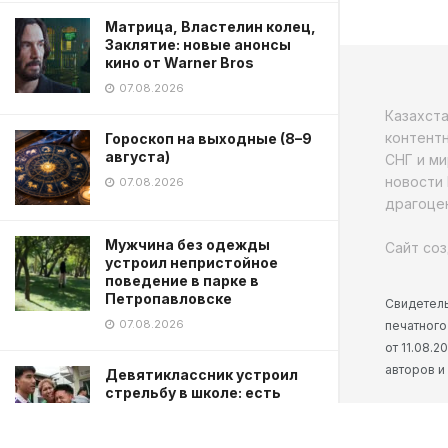
Матрица, Властелин колец,
Заклятие: новые анонсы
кино от Warner Bros
07.08.2026
Казахст
контентн
Гороскоп на выходные (8–9
августа)
СНГ и ми
новости 
07.08.2026
драгоцен
Мужчина без одежды
Сайт соз
устроил непристойное
поведение в парке в
Петропавловске
Свидетель
07.08.2026
печатного
от 11.08.
авторов и
Девятиклассник устроил
стрельбу в школе: есть
погибшие
07.08.2026