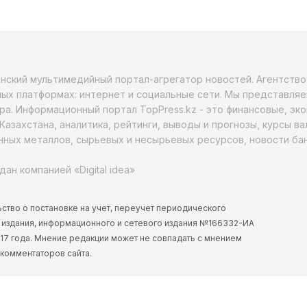
анский мультимедийный портал-агрегатор новостей. Агентств
ых платформах: интернет и социальные сети. Мы представляе
ра. Информационный портал TopPress.kz - это финансовые, эк
Казахстана, аналитика, рейтинги, выводы и прогнозы, курсы в
ных металлов, сырьевых и несырьевых ресурсов, новости бан
дан компанией «Digital idea»
ство о постановке на учет, переучет периодического
 издания, информационного и сетевого издания №166332-ИА
2017 года. Мнение редакции может не совпадать с мнением
 комментаторов сайта.