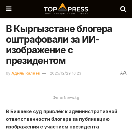
В Кыргызстане блогера
оштрафовали за ИИ-
изображение с
президентом
A
by
Адиль Калиев
2025/12/29 10:23
A
Фото: News.kg
В Бишкеке суд привлёк к административной
ответственности блогера за публикацию
изображения с участием президента