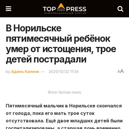
В Норильске
пятимесячный ребёнок
умер от истощения, трое
детей пострадали
A
by
Адиль Калиев
2025/12/22 11:34
A
Фото: Norilsk-news
Пятимесячный мальчик в Норильске скончался
от голода, пока его мать трое суток
отсутствовала. Ещё двое младших детей были
госпитализированы, а старшая дочь временно