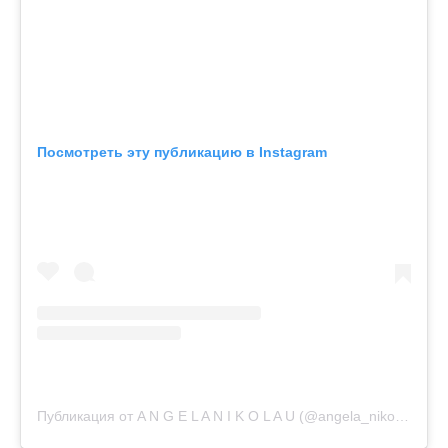
Посмотреть эту публикацию в Instagram
Публикация от A N G E L A N I K O L A U (@angela_nikolau)