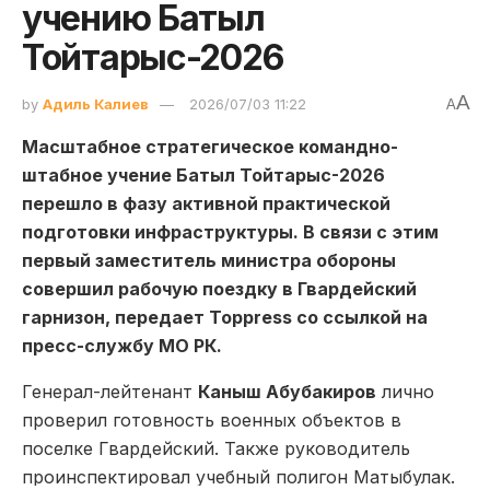
учению Батыл
Тойтарыс-2026
A
by
Адиль Калиев
2026/07/03 11:22
A
Масштабное стратегическое командно-
штабное учение Батыл Тойтарыс-2026
перешло в фазу активной практической
подготовки инфраструктуры. В связи с этим
первый заместитель министра обороны
совершил рабочую поездку в Гвардейский
гарнизон, передает Toppress со ссылкой на
пресс-службу МО РК.
Генерал-лейтенант
Каныш Абубакиров
лично
проверил готовность военных объектов в
поселке Гвардейский. Также руководитель
проинспектировал учебный полигон Матыбулак.