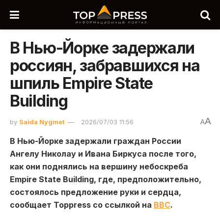
В Нью-Йорке задержали
россиян, забравшихся на
шпиль Empire State
Building
A
by
Saida Nygmet
2026/07/03 11:56
A
В Нью-Йорке задержали граждан России
Ангелу Николау и Ивана Биркуса после того,
как они поднялись на вершину небоскреба
Empire State Building, где, предположительно,
состоялось предложение руки и сердца,
сообщает Toppress со ссылкой на
BBC
.