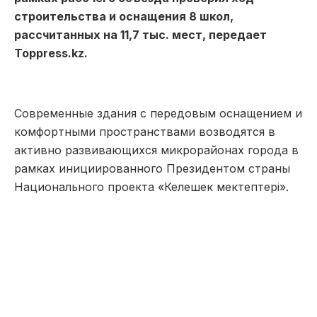
строительства и оснащения 8 школ,
рассчитанных на 11,7 тыс. мест, передает
Toppress.kz.
Современные здания с передовым оснащением и
комфортными пространствами возводятся в
активно развивающихся микрорайонах города в
рамках инициированного Президентом страны
Национального проекта «Келешек мектептері».
«Практически по всем объектам мы
вышли на финишную прямую –
завершаются работы по внутренней
отделке, оснащению мебелью и
техникой, а также благоустройству
территорий. Однако по двум