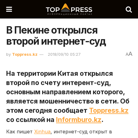
В Пекине открылся
второй интернет-суд
A
by
Toppress.kz
2018/09/10 05:27
A
На территории Китая открылся
второй по счету интерент-суд,
основным направлением которого,
является мошенничество в сети. Об
этом сегодня сообщает
Toppress.kz
со ссылкой на
Informburo.kz
.
Как пишет
Xinhua
, интернет-суд открыт в