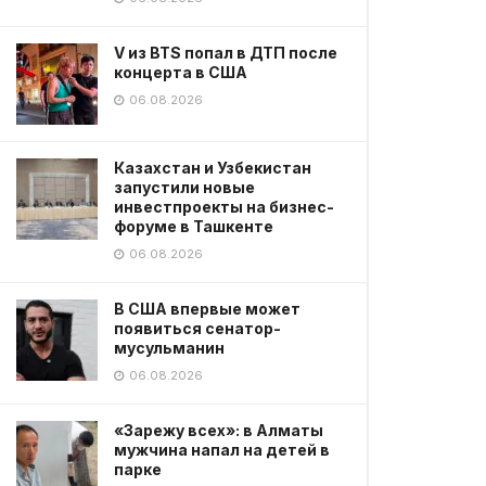
V из BTS попал в ДТП после
концерта в США
06.08.2026
Казахстан и Узбекистан
запустили новые
инвестпроекты на бизнес-
форуме в Ташкенте
06.08.2026
В США впервые может
появиться сенатор-
мусульманин
06.08.2026
«Зарежу всех»: в Алматы
мужчина напал на детей в
парке