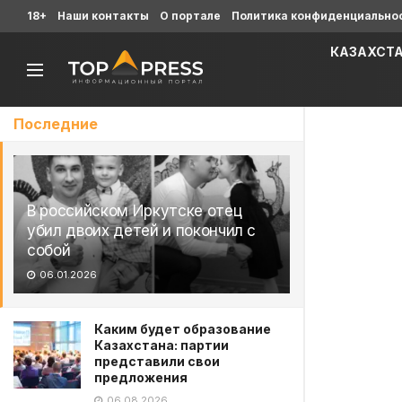
18+
Наши контакты
О портале
Политика конфиденциально
КАЗАХСТ
Последние
В российском Иркутске отец
убил двоих детей и покончил с
собой
06.01.2026
Каким будет образование
Казахстана: партии
представили свои
предложения
06.08.2026