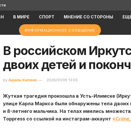
сти
АН
В МИРЕ
СПОРТ
МНЕНИЕ СО СТОРОНЫ
ЕЩ
ИНФОРМАЦИОННОЕ СООБЩЕНИЕ
В российском Иркутс
двоих детей и поконч
by
Адиль Калиев
2026/01/06 13:05
Жуткая трагедия произошла в Усть-Илимске (Иркут
улице Карла Маркса были обнаружены тела двоих 
и 8-летнего мальчика. На телах имелись множест
Toppress со ссылкой на инстаграм-аккаунт
«Crime_