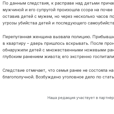
По данным следствия, к расправе над детьми прича
мужчиной и его супругой произошла ссора на почве
оставив детей с мужем, но через несколько часов по
угрозы убийства детей и последующего самоубийств
Перепуганная женщина вызвала полицию. Прибывшие
в квартиру – дверь пришлось вскрывать. После про
обнаружили детей с множественными ножевыми ране
глубоким ранением живота; его экстренно госпитали
Следствие отмечает, что семья ранее не состояла н
благополучной. Возбуждено уголовное дело по стат
Наша редакция участвует в партнё