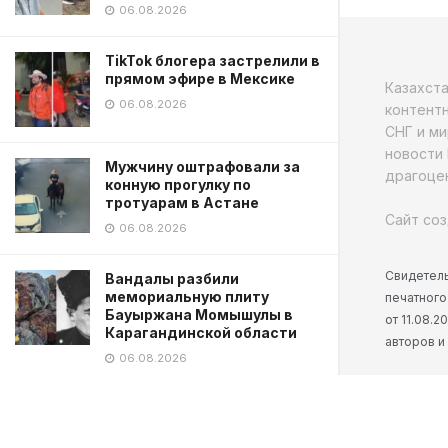
06.08.2026
TikTok блогера застрелили в
прямом эфире в Мексике
Казахст
06.08.2026
контентн
СНГ и ми
новости 
Мужчину оштрафовали за
драгоцен
конную прогулку по
тротуарам в Астане
Сайт соз
06.08.2026
Свидетель
Вандалы разбили
мемориальную плиту
печатного
Бауыржана Момышулы в
от 11.08.
Карагандинской области
авторов и
06.08.2026
Начальник Генштаба
проверил готовность к
проведению курса «Номад»