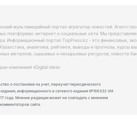
анский мультимедийный портал-агрегатор новостей. Агентств
ых платформах: интернет и социальные сети. Мы представляе
ра. Информационный портал TopPress.kz - это финансовые, эк
Казахстана, аналитика, рейтинги, выводы и прогнозы, курсы в
ных металлов, сырьевых и несырьевых ресурсов, новости бан
дан компанией «Digital idea»
ство о постановке на учет, переучет периодического
 издания, информационного и сетевого издания №166332-ИА
2017 года. Мнение редакции может не совпадать с мнением
 комментаторов сайта.