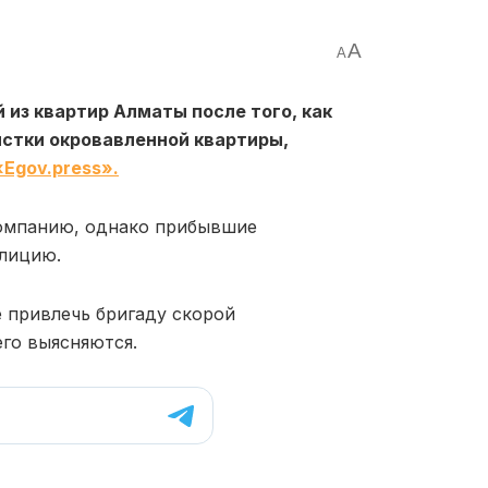
A
A
 из квартир Алматы после того, как
истки окровавленной квартиры,
«Egov.press».
компанию, однако прибывшие
олицию.
 привлечь бригаду скорой
го выясняются.