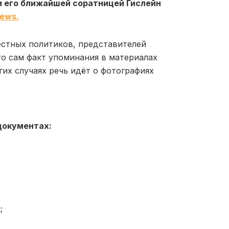
и его ближайшей соратницей Гислейн
ews.
естных политиков, представителей
то сам факт упоминания в материалах
гих случаях речь идёт о фотографиях
документах:
;