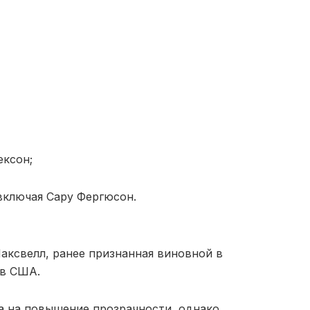
ексон;
включая Сару Фергюсон.
аксвелл, ранее признанная виновной в
 в США.
а на повышение прозрачности, однако