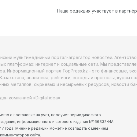
Наша редакция участвует в партнё
анский мультимедийный портал-агрегатор новостей. Агентств
ых платформах: интернет и социальные сети. Мы представляе
ра. Информационный портал TopPress.kz - это финансовые, эк
Казахстана, аналитика, рейтинги, выводы и прогнозы, курсы в
ных металлов, сырьевых и несырьевых ресурсов, новости бан
дан компанией «Digital idea»
ство о постановке на учет, переучет периодического
 издания, информационного и сетевого издания №166332-ИА
2017 года. Мнение редакции может не совпадать с мнением
 комментаторов сайта.