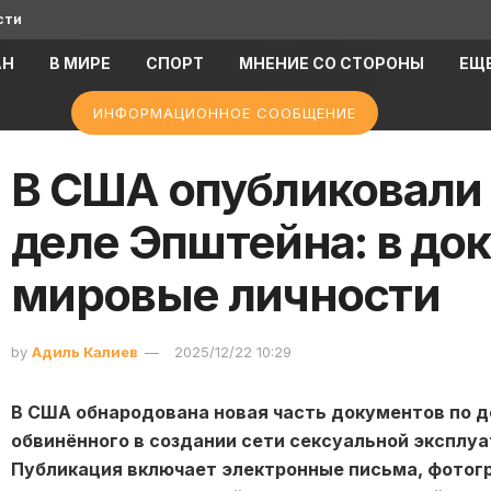
сти
АН
В МИРЕ
СПОРТ
МНЕНИЕ СО СТОРОНЫ
ЕЩ
ИНФОРМАЦИОННОЕ СООБЩЕНИЕ
В США опубликовали 
деле Эпштейна: в до
мировые личности
by
Адиль Калиев
2025/12/22 10:29
В США обнародована новая часть документов по 
обвинённого в создании сети сексуальной эксплу
Публикация включает электронные письма, фотог