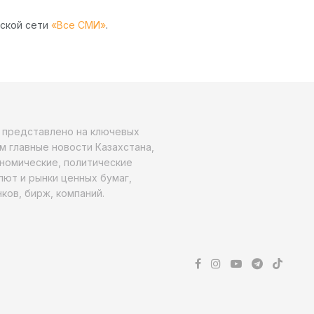
рской сети
«Все СМИ»
.
о представлено на ключевых
м главные новости Казахстана,
ономические, политические
алют и рынки ценных бумаг,
ков, бирж, компаний.