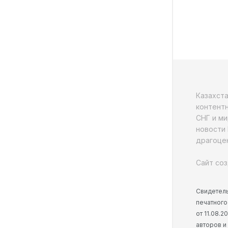
Казахст
контентн
СНГ и ми
новости 
драгоцен
Сайт соз
Свидетель
печатного
от 11.08.
авторов и