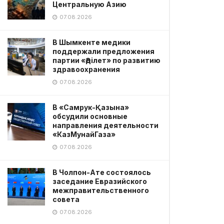
Центральную Азию
07.08.2026
В Шымкенте медики
поддержали предложения
партии «Әділет» по развитию
здравоохранения
07.08.2026
В «Самрук-Қазына»
обсудили основные
направления деятельности
«КазМунайГаза»
07.08.2026
В Чолпон-Ате состоялось
заседание Евразийского
межправительственного
совета
07.08.2026