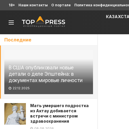
18+
Наши контакты
О портале
Политика конфиденциально
КАЗАХСТ
Последние
В США опубликовали новые
детали о деле Эпштейна: в
документах мировые личности
22.12.2025
Мать умершего подростка
из Актау добивается
встречи с министром
здравоохранения
08.08.2026