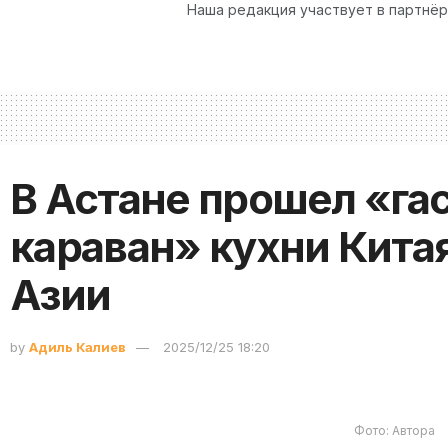
Наша редакция участвует в партнё
В Астане прошел «г
караван» кухни Кита
Азии
by
Адиль Калиев
2025/12/25 18:20
Фото: Автора