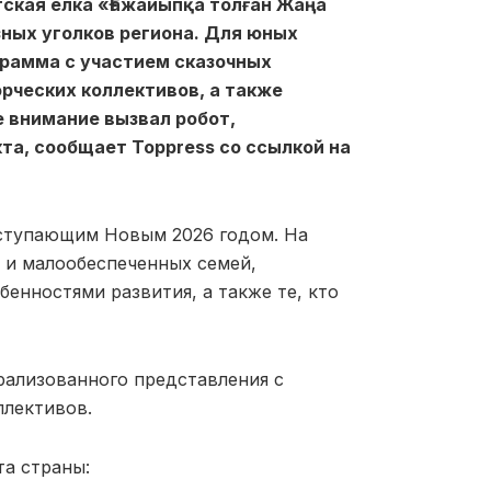
ская елка «Ғажайыпқа толған Жаңа
зных уголков региона. Для юных
грамма с участием сказочных
рческих коллективов, а также
е внимание вызвал робот,
а, сообщает Toppress со ссылкой на
аступающим Новым 2026 годом. На
 и малообеспеченных семей,
енностями развития, а также те, кто
рализованного представления с
ллективов.
та страны: