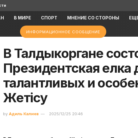
сти
АН
В МИРЕ
СПОРТ
МНЕНИЕ СО СТОРОНЫ
ЕЩ
ИНФОРМАЦИОННОЕ СООБЩЕНИЕ
В Талдыкоргане сост
Президентская елка 
талантливых и особе
Жетісу
by
Адиль Калиев
2025/12/25 20:46