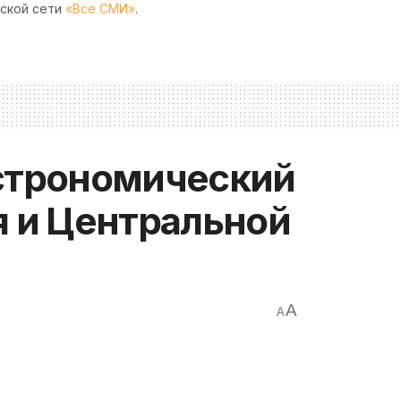
рской сети
«Все СМИ»
.
астрономический
я и Центральной
A
A