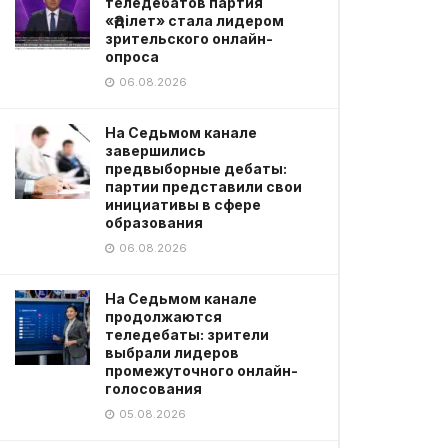
теледебатов партия
«Әділет» стала лидером
зрительского онлайн-
опроса
06.08.2026
На Седьмом канале
завершились
предвыборные дебаты:
партии представили свои
инициативы в сфере
образования
06.08.2026
На Седьмом канале
продолжаются
теледебаты: зрители
выбрали лидеров
промежуточного онлайн-
голосования
05.08.2026