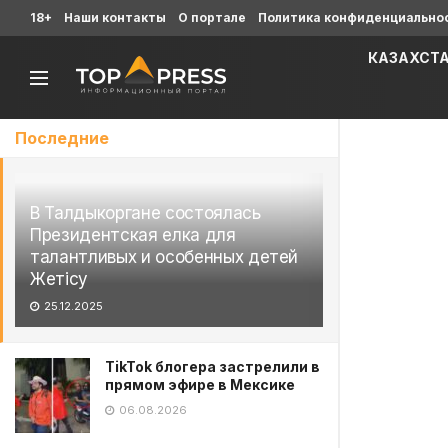
18+
Наши контакты
О портале
Политика конфиденциально
КАЗАХСТ
Последние
В Талдыкоргане состоялась
Президентская елка для
талантливых и особенных детей
Жетісу
25.12.2025
TikTok блогера застрелили в
прямом эфире в Мексике
06.08.2026