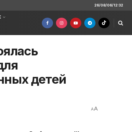
26/08/06/12:32
Е
оялась
для
нных детей
A
A