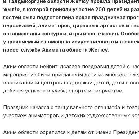
В Талдыкоргане области Жетісу прошла Президент
жыл!», в которой приняли участие 200 детей из ра
гостей была подготовлена яркая праздничная про
персонажей, аниматоров, цирковых артистов и тво
организованы конкурсы, игры и состязания. Особо
управляемый с помощью искусственного интеллект
пресс-службу Акимата области Жетісу.
Аким области Бейбит Исабаев поздравил детей с н
мероприятие были приглашены дети из многодетных
воспитанники центров поддержки детей, дети с особ
добился успехов в учебе, спорте и творчестве.
Праздник начался с танцевального флешмоба и теат
участием аниматоров и детских художественных ко
Аким области обратился к детям от имени Президен