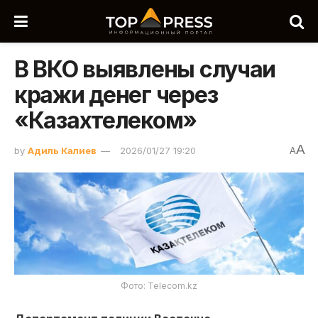
В ВКО выявлены случаи
кражи денег через
«Казахтелеком»
A
by
Адиль Калиев
2026/01/27 19:20
A
Фото: Telecom.kz