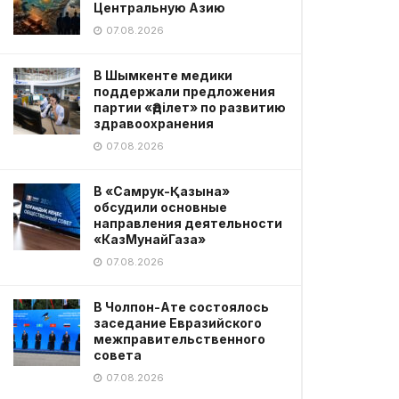
Центральную Азию
07.08.2026
В Шымкенте медики
поддержали предложения
партии «Әділет» по развитию
здравоохранения
07.08.2026
В «Самрук-Қазына»
обсудили основные
направления деятельности
«КазМунайГаза»
07.08.2026
В Чолпон-Ате состоялось
заседание Евразийского
межправительственного
совета
07.08.2026