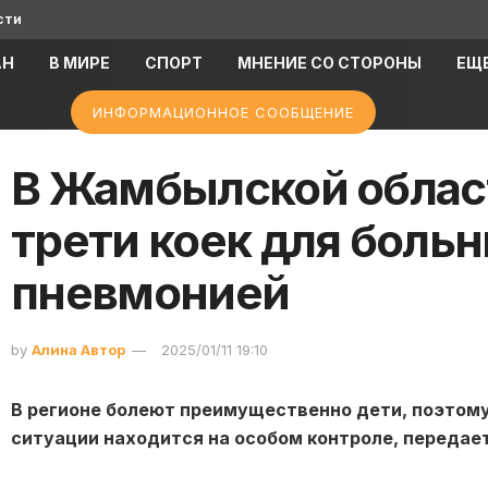
сти
АН
В МИРЕ
СПОРТ
МНЕНИЕ СО СТОРОНЫ
ЕЩ
ИНФОРМАЦИОННОЕ СООБЩЕНИЕ
В Жамбылской облас
трети коек для боль
пневмонией
by
Алина Автор
2025/01/11 19:10
В регионе болеют преимущественно дети, поэтом
ситуации находится на особом контроле, передает 