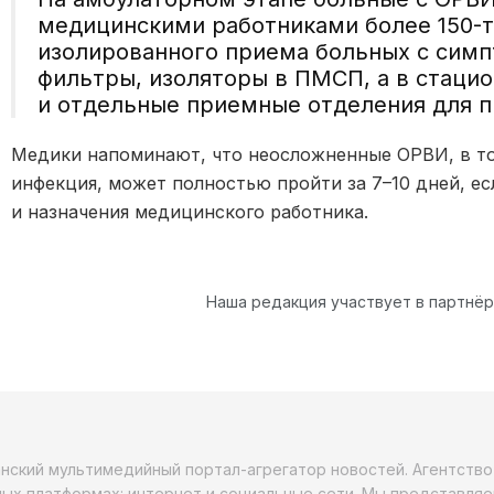
медицинскими работниками более 150-т
изолированного приема больных с сим
фильтры, изоляторы в ПМСП, а в стаци
и отдельные приемные отделения для п
Медики напоминают, что неосложненные ОРВИ, в т
инфекция, может полностью пройти за 7–10 дней, е
и назначения медицинского работника.
Наша редакция участвует в партнё
анский мультимедийный портал-агрегатор новостей. Агентств
ых платформах: интернет и социальные сети. Мы представляе