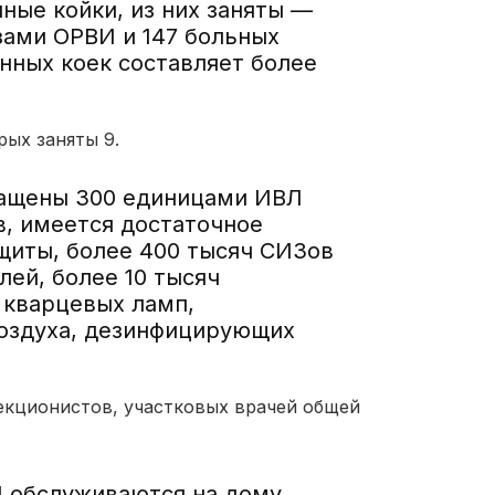
ные койки, из них заняты —
озами ОРВИ и 147 больных
нных коек составляет более
рых заняты 9.
нащены 300 единицами ИВЛ
в, имеется достаточное
щиты, более 400 тысяч СИЗов
лей, более 10 тысяч
 кварцевых ламп,
воздуха, дезинфицирующих
екционистов, участковых врачей общей
И обслуживаются на дому