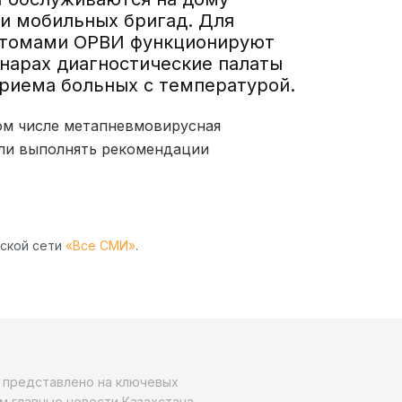
и мобильных бригад. Для
птомами ОРВИ функционируют
онарах диагностические палаты
риема больных с температурой.
ом числе метапневмовирусная
сли выполнять рекомендации
рской сети
«Все СМИ»
.
о представлено на ключевых
м главные новости Казахстана,