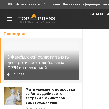
18+
Наши контакты
О портале
Политика конфиденциально
КАЗАХСТ
Последние
В Жамбылской области заняты
две трети коек для больных
ОРВИ и пневмонией
11.01.2025
Мать умершего подростка
из Актау добивается
встречи с министром
здравоохранения
08.08.2026