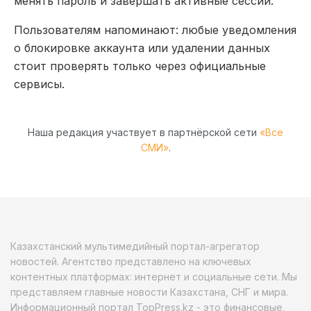
менять пароль и завершать активные сессии.
Пользователям напоминают: любые уведомления
о блокировке аккаунта или удалении данных
стоит проверять только через официальные
сервисы.
Наша редакция участвует в партнёрской сети
«Все
СМИ»
.
Казахстанский мультимедийный портал-агрегатор
новостей. Агентство представлено на ключевых
контентных платформах: интернет и социальные сети. Мы
представляем главные новости Казахстана, СНГ и мира.
Информационный портал TopPress.kz - это финансовые,