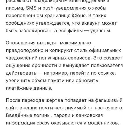
рассылают владельцам iPhone поддельные
письма, SMS и push-уведомления о якобы
переполненном хранилище
iCloud
. В таких
сообщениях утверждается, что аккаунт может
быть заблокирован, а все файлы — удалены.
Оповещения выглядят максимально
правдоподобно и копируют стиль официальных
уведомлений популярных сервисов. Это создаёт
ощущение срочности и вынуждает пользователя
действовать — например, перейти по ссылке,
увеличить объём памяти или обновить
платёжные данные.
После перехода жертва попадает на фальшивый
сайт, внешне почти неотличимый от настоящего.
Введённые логины, пароли и банковская
информация сразу оказываются у мошенников.