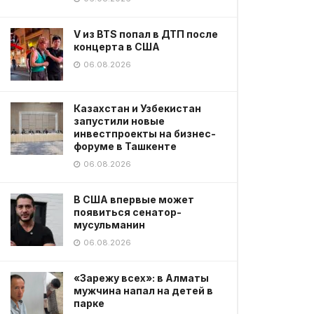
V из BTS попал в ДТП после
концерта в США
06.08.2026
Казахстан и Узбекистан
запустили новые
инвестпроекты на бизнес-
форуме в Ташкенте
06.08.2026
В США впервые может
появиться сенатор-
мусульманин
06.08.2026
«Зарежу всех»: в Алматы
мужчина напал на детей в
парке