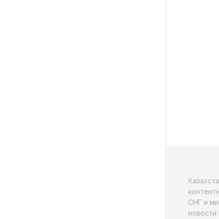
Казахст
контентн
СНГ и ми
новости 