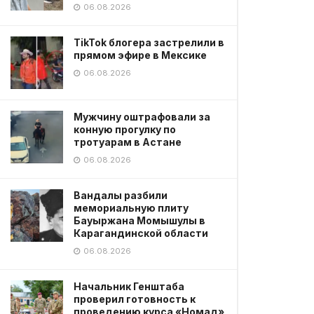
06.08.2026
TikTok блогера застрелили в
прямом эфире в Мексике
06.08.2026
Мужчину оштрафовали за
конную прогулку по
тротуарам в Астане
06.08.2026
Вандалы разбили
мемориальную плиту
Бауыржана Момышулы в
Карагандинской области
06.08.2026
Начальник Генштаба
проверил готовность к
проведению курса «Номад»