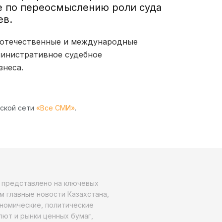
ле по переосмыслению роли суда
ев.
х, отечественные и международные
министративное судебное
знеса.
рской сети
«Все СМИ»
.
о представлено на ключевых
м главные новости Казахстана,
ономические, политические
алют и рынки ценных бумаг,