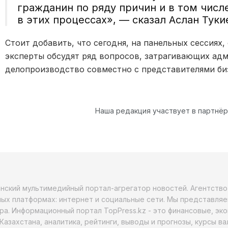
гражданин по ряду причин и в том чис
в этих процессах», — сказал Аслан Туки
Стоит добавить, что сегодня, на панельных сессия
эксперты обсудят ряд вопросов, затрагивающих ад
делопроизводство совместно с представителями би
Наша редакция участвует в партнё
анский мультимедийный портал-агрегатор новостей. Агентств
ых платформах: интернет и социальные сети. Мы представляе
ра. Информационный портал TopPress.kz - это финансовые, эк
Казахстана, аналитика, рейтинги, выводы и прогнозы, курсы в