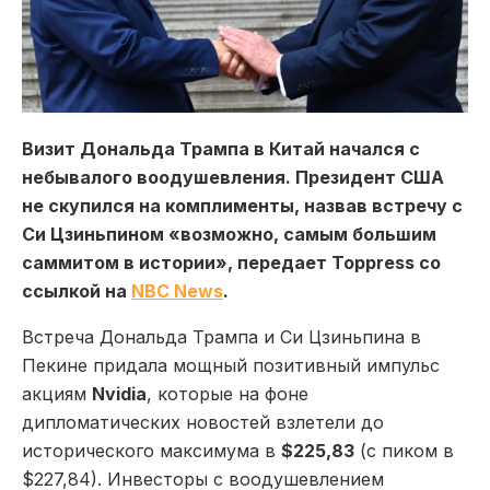
Визит Дональда Трампа в Китай начался с
небывалого воодушевления. Президент США
не скупился на комплименты, назвав встречу с
Си Цзиньпином «возможно, самым большим
саммитом в истории», передает Toppress со
ссылкой на
NBC News
.
Встреча Дональда Трампа и Си Цзиньпина в
Пекине придала мощный позитивный импульс
акциям
Nvidia
, которые на фоне
дипломатических новостей взлетели до
исторического максимума в
$225,83
(с пиком в
$227,84). Инвесторы с воодушевлением