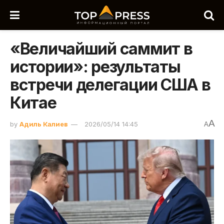
«Величайший саммит в
истории»: результаты
встречи делегации США в
Китае
A
by
Адиль Калиев
2026/05/14 14:45
A