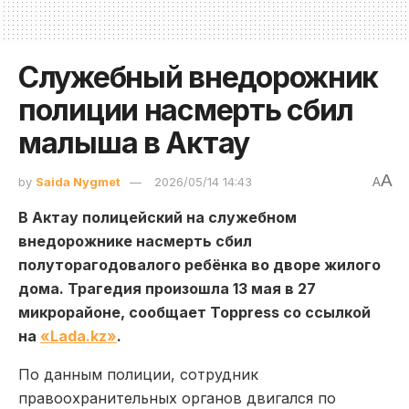
Служебный внедорожник
полиции насмерть сбил
малыша в Актау
A
by
Saida Nygmet
2026/05/14 14:43
A
В Актау полицейский на служебном
внедорожнике насмерть сбил
полуторагодовалого ребёнка во дворе жилого
дома. Трагедия произошла 13 мая в 27
микрорайоне, сообщает Toppress со ссылкой
на
«Lada.kz»
.
По данным полиции, сотрудник
правоохранительных органов двигался по