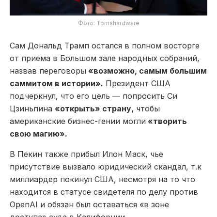
Фото: Tomshardware
Сам Дональд Трамп остался в полном восторге
от приема в Большом зале народных собраний,
назвав переговоры
«возможно, самым большим
саммитом в истории».
Президент США
подчеркнул, что его цель — попросить Си
Цзиньпина
«открыть» страну,
чтобы
американские бизнес-гении могли
«творить
свою магию».
В Пекин также прибыл Илон Маск, чье
присутствие вызвало юридический скандал, т.к
миллиардер покинул США, несмотря на то что
находится в статусе свидетеля по делу против
OpenAI и обязан был оставаться «в зоне
доступа» суда в Калифорнии.