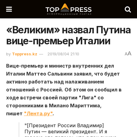
«Великим» назвал Путина
вице-премьер Италии
A
by
Toppress.kz
2019/08/04 21:10
A
Вице-премьер и министр внутренних дел
Италии Маттео Сальвини заявил, что будет
активно работать над налаживанием
отношений с Россией. Об этом он сообщил в
ходе встречи своей партии "Лига" со
сторонниками в Милано Мариттима,
пишет
"Лента.ру"
.
"[Президент России Владимир]
Путин — великий президент. И я