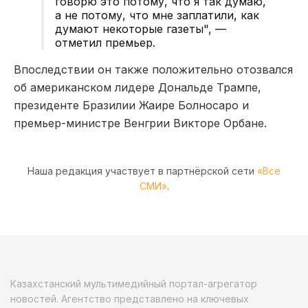
говорю это потому, что я так думаю,
а не потому, что мне заплатили, как
думают некоторые газеты", —
отметил премьер.
Впоследствии он также положительно отозвался
об американском лидере Дональде Трампе,
президенте Бразилии Жаире Болносаро и
премьер-министре Венгрии Викторе Орбане.
Наша редакция участвует в партнёрской сети
«Все
СМИ»
.
Казахстанский мультимедийный портал-агрегатор
новостей. Агентство представлено на ключевых