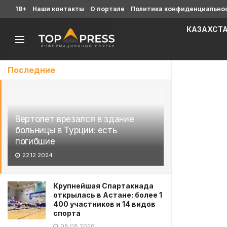
18+
Наши контакты
О портале
Политика конфиденциально
КАЗАХСТ
Последние
Вертолет врезался в здание
больницы в Турции: есть
погибшие
22.12.2024
Крупнейшая Спартакиада
открылась в Астане: более 1
400 участников и 14 видов
спорта
08.08.2026