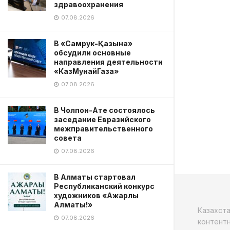
здравоохранения
07.08.2026
В «Самрук-Қазына»
обсудили основные
направления деятельности
«КазМунайГаза»
07.08.2026
В Чолпон-Ате состоялось
заседание Евразийского
межправительственного
совета
07.08.2026
В Алматы стартовал
Республиканский конкурс
художников «Ажарлы
Алматы!»
Казахст
07.08.2026
контентн