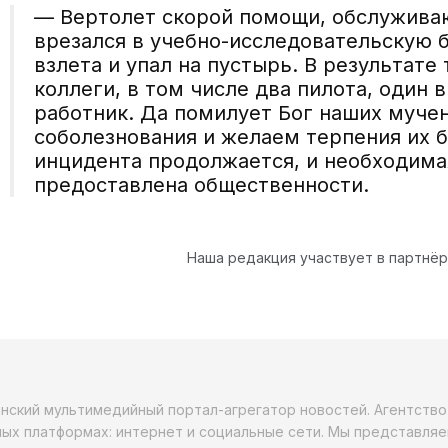
— Вертолет скорой помощи, обслужива
врезался в учебно-исследовательскую 
взлета и упал на пустырь. В результат
коллеги, в том числе два пилота, один 
работник. Да помилует Бог наших муче
соболезнования и желаем терпения их 
инцидента продолжается, и необходима
предоставлена общественности.
Наша редакция участвует в партнё
анский мультимедийный портал-агрегатор новостей. Агентств
ых платформах: интернет и социальные сети. Мы представляе