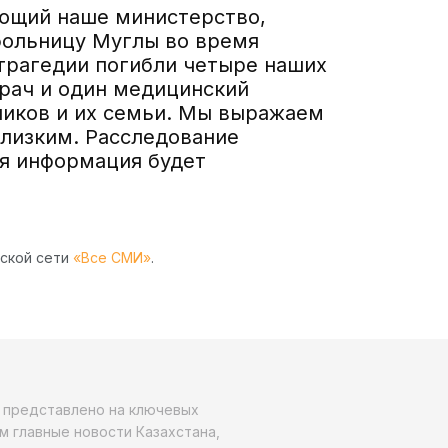
ющий наше министерство,
больницу Муглы во время
е трагедии погибли четыре наших
врач и один медицинский
ников и их семьи. Мы выражаем
близким. Расследование
я информация будет
рской сети
«Все СМИ»
.
о представлено на ключевых
м главные новости Казахстана,