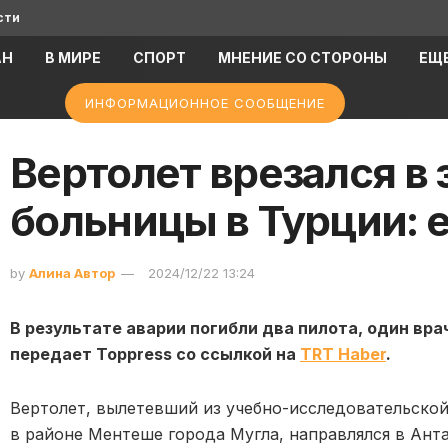
сти
АН
В МИРЕ
СПОРТ
МНЕНИЕ СО СТОРОНЫ
ЕЩ
ИНФОРМАЦИОННОЕ СООБЩЕНИЕ
Вертолет врезался в 
больницы в Турции: 
by
Алина Автор
2024/12/22 13:24
В результате аварии погибли два пилота, один вра
передает Toppress со ссылкой на
TRT Haber
.
Вертолет, вылетевший из учебно-исследовательско
в районе Ментеше города Мугла, направлялся в Анта