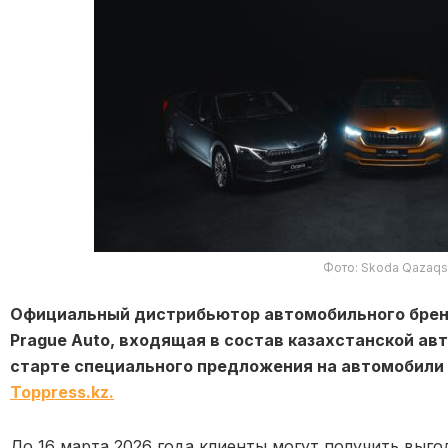
Фото: Skoda Qazaqs
Официальный дистрибьютор автомобильного бренд
Prague Auto, входящая в состав казахстанской авт
старте специального предложения на автомобили 
Toppress.kz.
До 16 марта 2026 года клиенты могут получить выго