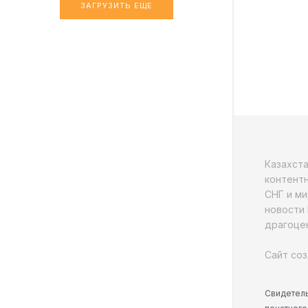
ЗАГРУЗИТЬ ЕЩЕ
Казахст
контентн
СНГ и ми
новости 
драгоцен
Сайт соз
Свидетель