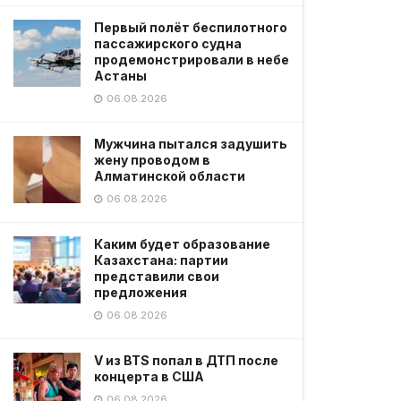
Первый полёт беспилотного
пассажирского судна
продемонстрировали в небе
Астаны
06.08.2026
Мужчина пытался задушить
жену проводом в
Алматинской области
06.08.2026
Каким будет образование
Казахстана: партии
представили свои
предложения
06.08.2026
V из BTS попал в ДТП после
концерта в США
06.08.2026