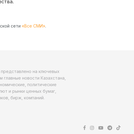
ества.
рской сети
«Все СМИ»
.
о представлено на ключевых
м главные новости Казахстана,
ономические, политические
алют и рынки ценных бумаг,
ков, бирж, компаний.