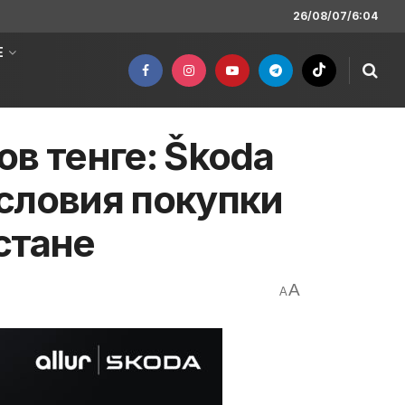
26/08/07/6:04
Е
в тенге: Škoda
словия покупки
стане
A
A