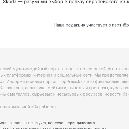
Škoda — разумный выбор в пользу европейского кач
Наша редакция участвует в партнё
анский мультимедийный портал-агрегатор новостей. Агентств
ых платформах: интернет и социальные сети. Мы представляе
ра. Информационный портал TopPress.kz - это финансовые, эк
Казахстана, аналитика, рейтинги, выводы и прогнозы, курсы в
ных металлов, сырьевых и несырьевых ресурсов, новости бан
дан компанией «Digital idea»
ство о постановке на учет, переучет периодического